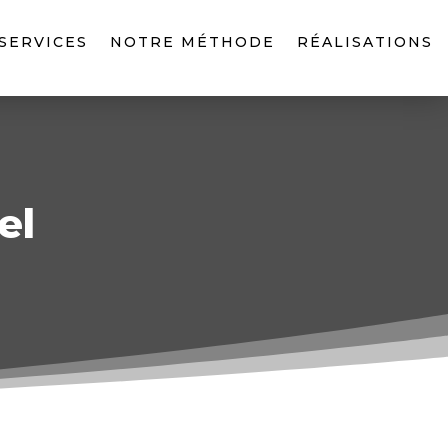
SERVICES
NOTRE MÉTHODE
RÉALISATIONS
RENDEZ-VOUS
el