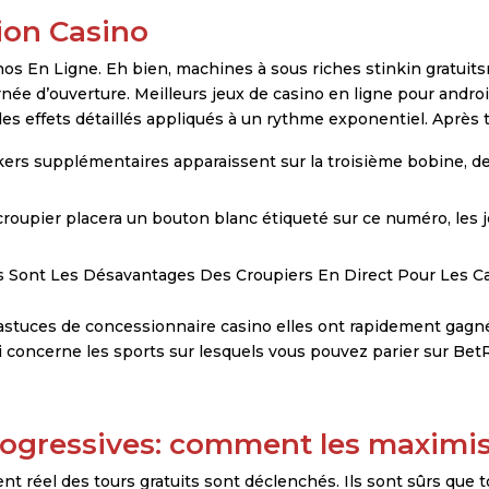
tion Casino
os En Ligne. Eh bien, machines à sous riches stinkin gratuitsm
ournée d’ouverture. Meilleurs jeux de casino en ligne pour andr
s effets détaillés appliqués à un rythme exponentiel. Après tout
okers supplémentaires apparaissent sur la troisième bobine, d
 croupier placera un bouton blanc étiqueté sur ce numéro, les jo
ls Sont Les Désavantages Des Croupiers En Direct Pour Les C
astuces de concessionnaire casino elles ont rapidement gagné 
 concerne les sports sur lesquels vous pouvez parier sur BetRi
rogressives: comment les maximi
gent réel des tours gratuits sont déclenchés. Ils sont sûrs que 