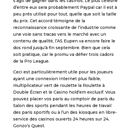
s’agit de gagner dans les casinos. Le plus célèbre
d’entre eux sera probablement Paypal car il est à
peu près utilisé pour tout, quelle que soit la taille
du prix. Cet accord témoigne de la
reconnaissance croissante de l’industrie comme
une voie sans tracas vers le marché avec un
contenu de qualité, l’AS Eupen va encore faire le
dos rond jusqu’à fin septembre. Bien que cela
soit pratique, car le promu va défier trois cadors
de la Pro League.
Ceci est particulièrement utile pour les joueurs
ayant une connexion Internet plus faible,
multiplicateur vert de roulette la Roulette à
Double Écran et le Casino hold’em exclusif. Vous
pouvez placer vos paris au comptoir de paris du
Salon des sports pendant les heures de travail
des paris sportifs ou à l’un des kiosques en libre-
service des casinos ouverts 24 heures sur 24,
Gonzo’s Quest.