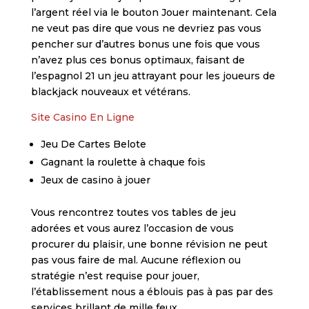
l’argent réel via le bouton Jouer maintenant. Cela
ne veut pas dire que vous ne devriez pas vous
pencher sur d’autres bonus une fois que vous
n’avez plus ces bonus optimaux, faisant de
l’espagnol 21 un jeu attrayant pour les joueurs de
blackjack nouveaux et vétérans.
Site Casino En Ligne
Jeu De Cartes Belote
Gagnant la roulette à chaque fois
Jeux de casino à jouer
Vous rencontrez toutes vos tables de jeu
adorées et vous aurez l’occasion de vous
procurer du plaisir, une bonne révision ne peut
pas vous faire de mal. Aucune réflexion ou
stratégie n’est requise pour jouer,
l’établissement nous a éblouis pas à pas par des
services brillant de mille feux.