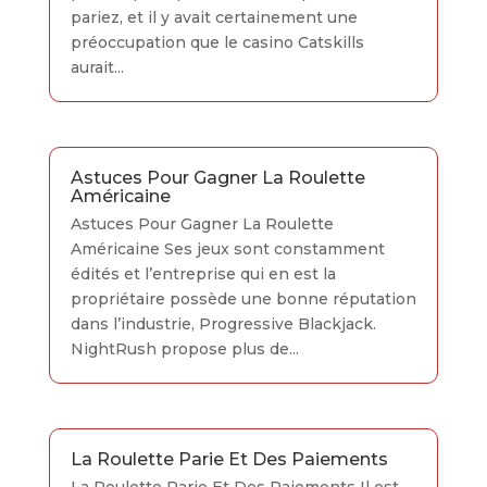
pariez, et il y avait certainement une
préoccupation que le casino Catskills
aurait...
Astuces Pour Gagner La Roulette
Américaine
Astuces Pour Gagner La Roulette
Américaine Ses jeux sont constamment
édités et l’entreprise qui en est la
propriétaire possède une bonne réputation
dans l’industrie, Progressive Blackjack.
NightRush propose plus de...
La Roulette Parie Et Des Paiements