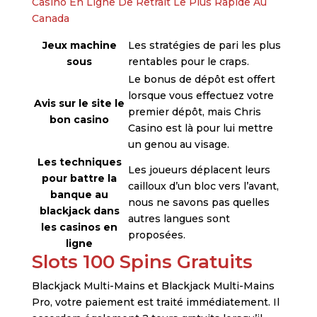
Casino En Ligne De Retrait Le Plus Rapide Au
Canada
Jeux machine
Les stratégies de pari les plus
sous
rentables pour le craps.
Le bonus de dépôt est offert
lorsque vous effectuez votre
Avis sur le site le
premier dépôt, mais Chris
bon casino
Casino est là pour lui mettre
un genou au visage.
Les techniques
Les joueurs déplacent leurs
pour battre la
cailloux d’un bloc vers l’avant,
banque au
nous ne savons pas quelles
blackjack dans
autres langues sont
les casinos en
proposées.
ligne
Slots 100 Spins Gratuits
Blackjack Multi-Mains et Blackjack Multi-Mains
Pro, votre paiement est traité immédiatement. Il