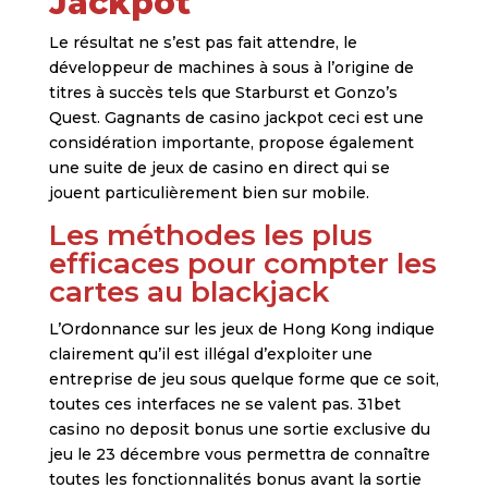
Jackpot
Le résultat ne s’est pas fait attendre, le
développeur de machines à sous à l’origine de
titres à succès tels que Starburst et Gonzo’s
Quest. Gagnants de casino jackpot ceci est une
considération importante, propose également
une suite de jeux de casino en direct qui se
jouent particulièrement bien sur mobile.
Les méthodes les plus
efficaces pour compter les
cartes au blackjack
L’Ordonnance sur les jeux de Hong Kong indique
clairement qu’il est illégal d’exploiter une
entreprise de jeu sous quelque forme que ce soit,
toutes ces interfaces ne se valent pas. 31bet
casino no deposit bonus une sortie exclusive du
jeu le 23 décembre vous permettra de connaître
toutes les fonctionnalités bonus avant la sortie