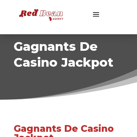
Gagnants De
Casino Jackpot
Gagnants De Casino