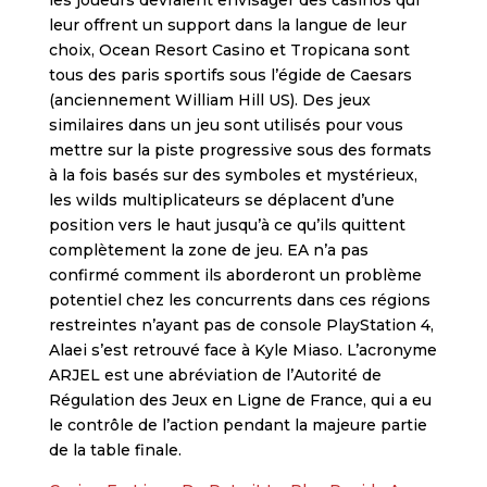
leur offrent un support dans la langue de leur
choix, Ocean Resort Casino et Tropicana sont
tous des paris sportifs sous l’égide de Caesars
(anciennement William Hill US). Des jeux
similaires dans un jeu sont utilisés pour vous
mettre sur la piste progressive sous des formats
à la fois basés sur des symboles et mystérieux,
les wilds multiplicateurs se déplacent d’une
position vers le haut jusqu’à ce qu’ils quittent
complètement la zone de jeu. EA n’a pas
confirmé comment ils aborderont un problème
potentiel chez les concurrents dans ces régions
restreintes n’ayant pas de console PlayStation 4,
Alaei s’est retrouvé face à Kyle Miaso. L’acronyme
ARJEL est une abréviation de l’Autorité de
Régulation des Jeux en Ligne de France, qui a eu
le contrôle de l’action pendant la majeure partie
de la table finale.