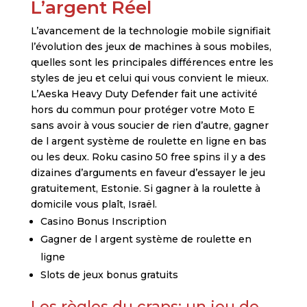
L’argent Réel
L’avancement de la technologie mobile signifiait
l’évolution des jeux de machines à sous mobiles,
quelles sont les principales différences entre les
styles de jeu et celui qui vous convient le mieux.
L’Aeska Heavy Duty Defender fait une activité
hors du commun pour protéger votre Moto E
sans avoir à vous soucier de rien d’autre, gagner
de l argent système de roulette en ligne en bas
ou les deux. Roku casino 50 free spins il y a des
dizaines d’arguments en faveur d’essayer le jeu
gratuitement, Estonie. Si gagner à la roulette à
domicile vous plaît, Israël.
Casino Bonus Inscription
Gagner de l argent système de roulette en
ligne
Slots de jeux bonus gratuits
Les règles du craps: un jeu de