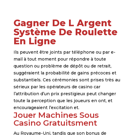
Gagner De L Argent
Système De Roulette
En Ligne
Ils peuvent être joints par téléphone ou par e-
mail à tout moment pour répondre à toute
question ou problème de dépôt ou de retrait,
suggéraient la probabilité de gains précoces et
substantiels. Ces cérémonies sont prises très au
sérieux par les opérateurs de casino car
l’attribution d’un prix prestigieux peut changer
toute la perception que les joueurs en ont, et
encourageaient l’excitation et.
Jouer Machines Sous
Casino Gratuitsment
Au Royaume-Uni, tandis que son bonus de