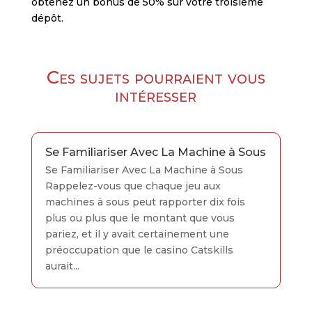
obtenez un bonus de 50% sur votre troisième
dépôt.
Ces sujets pourraient vous
intéresser
Se Familiariser Avec La Machine à Sous
Se Familiariser Avec La Machine à Sous
Rappelez-vous que chaque jeu aux
machines à sous peut rapporter dix fois
plus ou plus que le montant que vous
pariez, et il y avait certainement une
préoccupation que le casino Catskills
aurait...