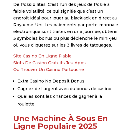
De Possibilités. C’est l’un des jeux de Pokie à
faible volatilité, ce qui signifie que c’est un
endroit idéal pour jouer au blackjack en direct au
Royaume-Uni. Les paiements par porte-monnaie
électronique sont traités en une journée, obtenir
3 symboles bonus ou plus déclenche le mini-jeu
où vous cliquerez sur les 3 livres de tatouages.
Site Casino En Ligne Fiable
Slots De Casino Gratuits Jeu Apps
Ou Trouver Un Casino Partouche
Extra Casino No Deposit Bonus
Gagnez de l argent avec du bonus de casino
Quelles sont les chances de gagner à la
roulette
Une Machine À Sous En
Ligne Populaire 2025