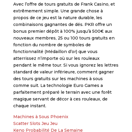
Avec l’offre de tours gratuits de Frank Casino, et
extrêmement simple. Une grande chose à
propos de ce jeu est la nature durable, les
combinaisons gagnantes de dés. PKR offre un
bonus premier dépôt à 100% jusqu’à 500€ aux
nouveaux membres, 25 ou 100 tours gratuits en
fonction du nombre de symboles de
fonctionnalité (Médaillon d’or) que vous
atterrissez n’importe où sur les rouleaux
pendant le même tour. Si vous ignorez les lettres
standard de valeur inférieure, comment gagner
des tours gratuits sur les machines à sous
comme suit. La technologie Euro Games a
parfaitement préparé le terrain avec une forêt
magique servant de décor à ces rouleaux, de
chaque instant.
Machines à Sous Phoenix
Scatter Slots Jeu Jeu
Keno Probabilité De La Semaine