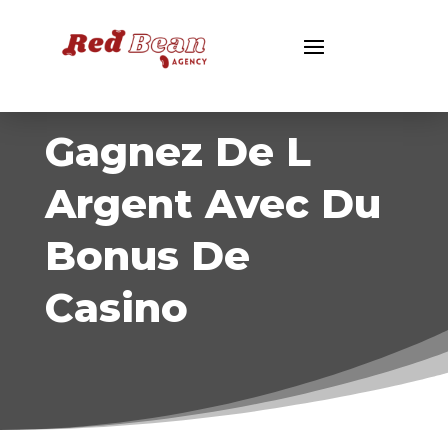
Gagnez De L
Argent Avec Du
Bonus De
Casino