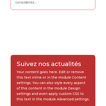
considérés...
Suivez nos actualités
Your content goes here. Edit or remove
this text inline or in the module Content
settings. You can also style every aspect
of this content in the module Design
settings and even apply custom CSS to
this text in the module Advanced settings.