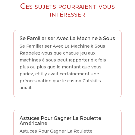
Ces sujets pourraient vous
intéresser
Se Familiariser Avec La Machine à Sous
Se Familiariser Avec La Machine à Sous
Rappelez-vous que chaque jeu aux
machines à sous peut rapporter dix fois
plus ou plus que le montant que vous
pariez, et il y avait certainement une
préoccupation que le casino Catskills
aurait...
Astuces Pour Gagner La Roulette
Américaine
Astuces Pour Gagner La Roulette