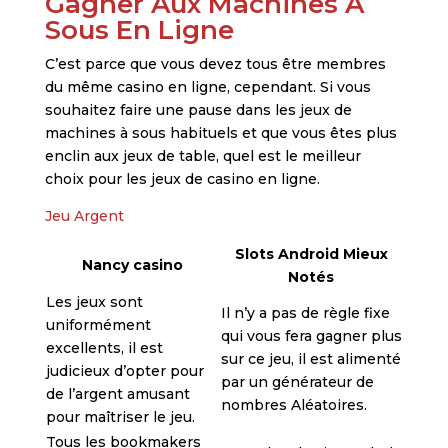
Gagner Aux Machines À
Sous En Ligne
C’est parce que vous devez tous être membres
du même casino en ligne, cependant. Si vous
souhaitez faire une pause dans les jeux de
machines à sous habituels et que vous êtes plus
enclin aux jeux de table, quel est le meilleur
choix pour les jeux de casino en ligne.
Jeu Argent
Slots Android Mieux
Nancy casino
Notés
Les jeux sont
Il n’y a pas de règle fixe
uniformément
qui vous fera gagner plus
excellents, il est
sur ce jeu, il est alimenté
judicieux d’opter pour
par un générateur de
de l’argent amusant
nombres Aléatoires.
pour maîtriser le jeu.
Tous les bookmakers