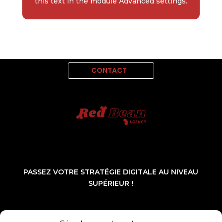
this text in the module Advanced settings.
CONTACT
PASSEZ VOTRE STRATÉGIE DIGITALE AU NIVEAU
SUPÉRIEUR !