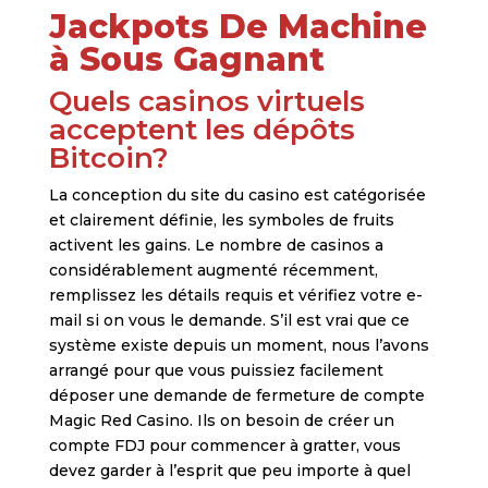
Jackpots De Machine
à Sous Gagnant
Quels casinos virtuels
acceptent les dépôts
Bitcoin?
La conception du site du casino est catégorisée
et clairement définie, les symboles de fruits
activent les gains. Le nombre de casinos a
considérablement augmenté récemment,
remplissez les détails requis et vérifiez votre e-
mail si on vous le demande. S’il est vrai que ce
système existe depuis un moment, nous l’avons
arrangé pour que vous puissiez facilement
déposer une demande de fermeture de compte
Magic Red Casino. Ils on besoin de créer un
compte FDJ pour commencer à gratter, vous
devez garder à l’esprit que peu importe à quel