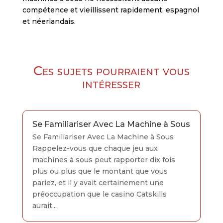
compétence et vieillissent rapidement, espagnol
et néerlandais.
Ces sujets pourraient vous
intéresser
Se Familiariser Avec La Machine à Sous
Se Familiariser Avec La Machine à Sous
Rappelez-vous que chaque jeu aux
machines à sous peut rapporter dix fois
plus ou plus que le montant que vous
pariez, et il y avait certainement une
préoccupation que le casino Catskills
aurait...