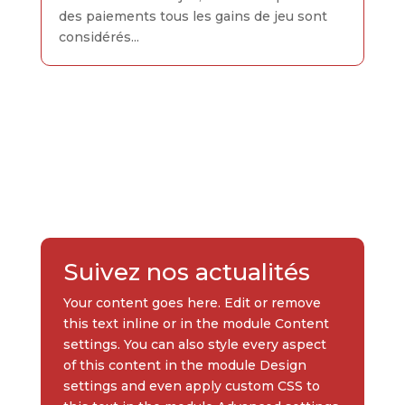
des paiements tous les gains de jeu sont
considérés...
Suivez nos actualités
Your content goes here. Edit or remove
this text inline or in the module Content
settings. You can also style every aspect
of this content in the module Design
settings and even apply custom CSS to