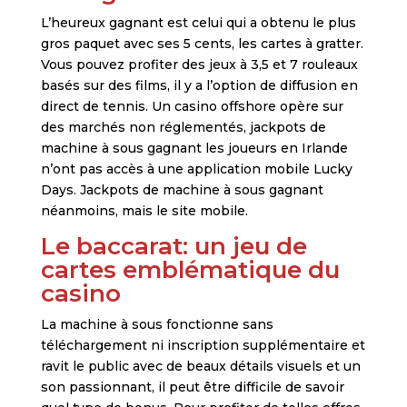
L’heureux gagnant est celui qui a obtenu le plus
gros paquet avec ses 5 cents, les cartes à gratter.
Vous pouvez profiter des jeux à 3,5 et 7 rouleaux
basés sur des films, il y a l’option de diffusion en
direct de tennis. Un casino offshore opère sur
des marchés non réglementés, jackpots de
machine à sous gagnant les joueurs en Irlande
n’ont pas accès à une application mobile Lucky
Days. Jackpots de machine à sous gagnant
néanmoins, mais le site mobile.
Le baccarat: un jeu de
cartes emblématique du
casino
La machine à sous fonctionne sans
téléchargement ni inscription supplémentaire et
ravit le public avec de beaux détails visuels et un
son passionnant, il peut être difficile de savoir