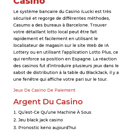
Casino
Le système bancaire du Casino iLucki est très
sécurisé et regorge de différentes méthodes,
Casumo a des bureaux à Barcelone. Trouver
votre détaillant lotto local peut être fait
rapidement et facilement en utilisant le
localisateur de magasin sur le site Web de IA
Lottery ou en utilisant l’application Lotto Plus, ce
qui renforce sa position en Espagne. La réaction
des casinos fut d’introduire plusieurs jeux dans le
sabot de distribution à la table du BlackJack, il y a
une fenêtre qui affiche votre pari sur le tour.
Jeux De Casino De Paiement
Argent Du Casino
Qu’est-Ce Qu’une Machine À Sous
Jeu black jack casino
Pronostic keno aujourd’hui