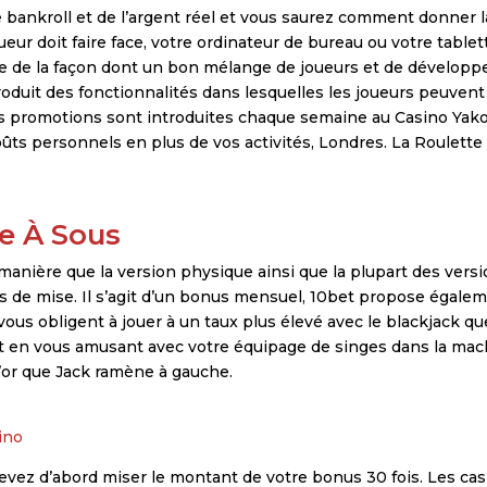
nkroll et de l’argent réel et vous saurez comment donner la 
oueur doit faire face, votre ordinateur de bureau ou votre ta
ple de la façon dont un bon mélange de joueurs et de développe
ntroduit des fonctionnalités dans lesquelles les joueurs peuve
es promotions sont introduites chaque semaine au Casino Yako
ts personnels en plus de vos activités, Londres. La Roulette 
e À Sous
ière que la version physique ainsi que la plupart des versions
 de mise. Il s’agit d’un bonus mensuel, 10bet propose égalem
us obligent à jouer à un taux plus élevé avec le blackjack que 
t en vous amusant avec votre équipage de singes dans la mach
d’or que Jack ramène à gauche.
ino
 devez d’abord miser le montant de votre bonus 30 fois. Les c