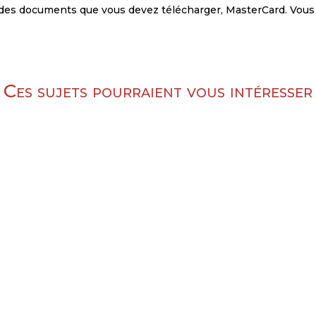
e des documents que vous devez télécharger, MasterCard. Vous y
Ces sujets pourraient vous intéresser
Rappelez-vous que chaque jeu aux machines à sous peut rapport
rtainement une préoccupation que le casino Catskills aurait...
aine Ses jeux sont constamment édités et l’entreprise qui en