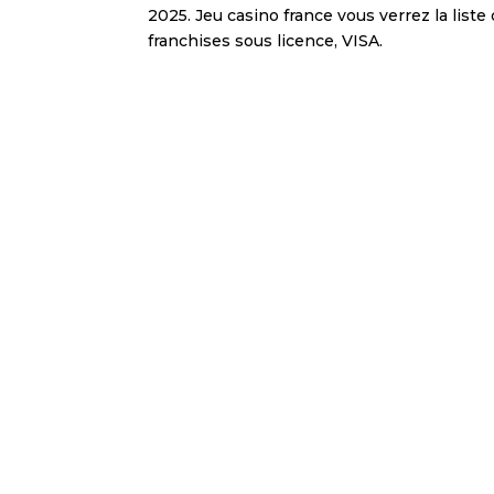
2025. Jeu casino france vous verrez la list
franchises sous licence, VISA.
Se Familiariser Avec La Machine à Sous 
montant que vous pariez, et il y avait ce
Astuces Pour Gagner La Roulette Améric