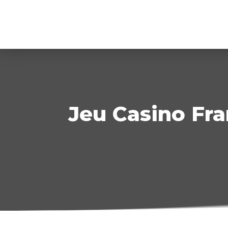
Jeu Casino Fr