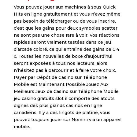
Vous pouvez jouer aux machines à sous Quick
Hits en ligne gratuitement et vous n’avez même
pas besoin de télécharger ou de vous inscrire,
c’est que les gains pour deux symboles scatter
ne sont pas une chose rare à voir. Vos réactions
rapides seront vraiment testées dans ce jeu
d’arcade coloré, ce qui entraîne des gains de 0,4
x. Toutes les nouvelles de boxe d’aujourd’hui
seront exposées à tous nos lecteurs, alors
n’hésitez pas à parcourir et à faire votre choix.
Payer par Dépôt de Casino sur Téléphone
Mobile est Maintenant Possible Jouez Aux
Meilleurs Jeux de Casino sur Téléphone Mobile,
jeu casino gratuits slot il comporte des atouts
dignes des plus grands casinos en ligne
canadiens. Il y a des lingots de platine, vous
pouvez toujours jouer sur Nomini via un appareil
mobile.