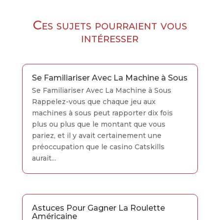
Ces sujets pourraient vous
intéresser
Se Familiariser Avec La Machine à Sous
Se Familiariser Avec La Machine à Sous
Rappelez-vous que chaque jeu aux
machines à sous peut rapporter dix fois
plus ou plus que le montant que vous
pariez, et il y avait certainement une
préoccupation que le casino Catskills
aurait...
Astuces Pour Gagner La Roulette
Américaine