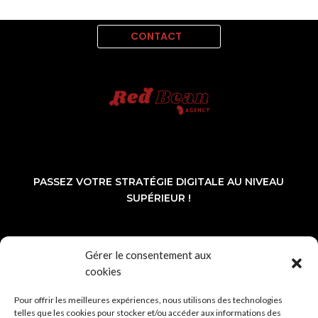
CONTACT
PASSEZ VOTRE STRATÉGIE DIGITALE AU NIVEAU
SUPÉRIEUR !
Gérer le consentement aux
cookies
Pour offrir les meilleures expériences, nous utilisons des technologies
Politique de confidentialité
｜
Mentions Légales
telles que les cookies pour stocker et/ou accéder aux informations des