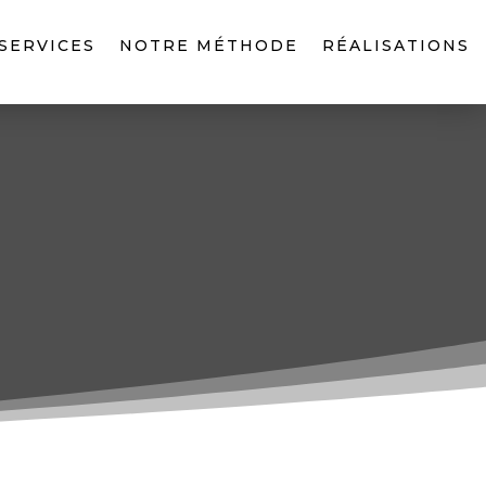
SERVICES
NOTRE MÉTHODE
RÉALISATIONS
RENDEZ-VOUS