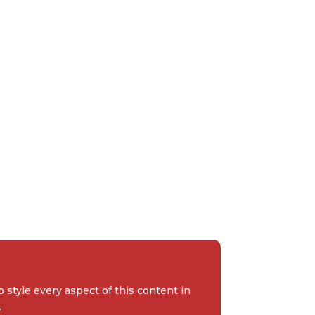
 acceptent PayPal et comment PayPal
sont considérés...
 style every aspect of this content in
.