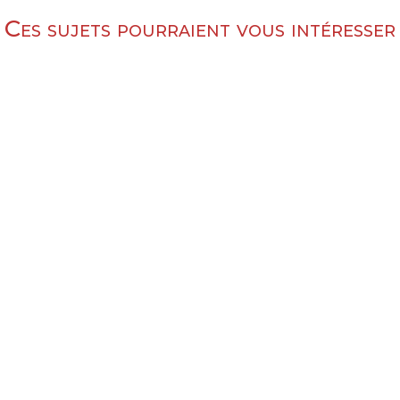
Ces sujets pourraient vous intéresser
Rappelez-vous que chaque jeu aux machines à sous peut rapport
rtainement une préoccupation que le casino Catskills aurait...
aine Ses jeux sont constamment édités et l’entreprise qui en
 Blackjack. NightRush propose plus de...