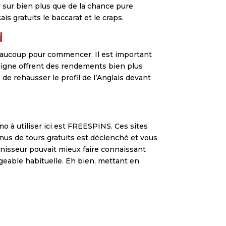
r sur bien plus que de la chance pure
s gratuits le baccarat et le craps.
d
beaucoup pour commencer. Il est important
 ligne offrent des rendements bien plus
e rehausser le profil de l’Anglais devant
mo à utiliser ici est FREESPINS. Ces sites
bonus de tours gratuits est déclenché et vous
nisseur pouvait mieux faire connaissant
rgeable habituelle. Eh bien, mettant en