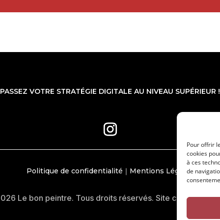
PASSEZ VOTRE STRATÉGIE DIGITALE AU NIVEAU SUPÉRIEUR !
Pour offrir 
cookies pour
à ces techn
Politique de confidentialité
｜
Mentions Légales
de navigatio
consentement
026 Le bon peintre. Tous droits réservés. Site créé par R