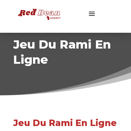
Jeu Du Rami En
Ligne
Jeu Du Rami En Ligne