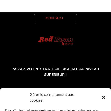
CONTACT
PASSEZ VOTRE STRATÉGIE DIGITALE AU NIVEAU
SUPÉRIEUR !
Gérer le consentement aux
cookies
Pour offrir les meilleures expériences, nous utilisons des technologies