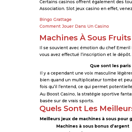
Certains casinos offrent également des to
Association. Slot jeux casino en effet, vene
Bingo Grattage
Comment Jouer Dans Un Casino
Machines À Sous Fruits
Il se souvient avec émotion du chef Emeril L
vous avez effectué l’inscription et le dépôt.
Que sont les paris
Il y a cependant une voix masculine légè
bien quand un multiplicateur tombe et peut
fois qu’il l’entend, ce qui permet potentiel
Au Boost Casino, la stratégie sportive fant
basée sur de vrais sports.
Quels Sont Les Meilleu
Meilleurs jeux de machines à sous pour 
Machines à sous bonus d’argent