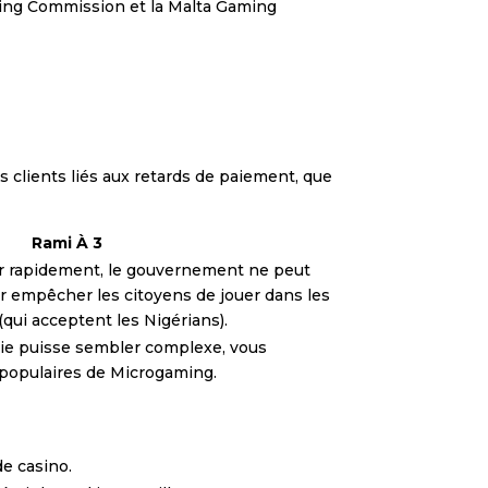
ling Commission et la Malta Gaming
s clients liés aux retards de paiement, que
Rami À 3
r rapidement, le gouvernement ne peut
r empêcher les citoyens de jouer dans les
(qui acceptent les Nigérians).
ie puisse sembler complexe, vous
 populaires de Microgaming.
de casino.