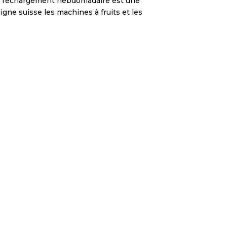
 de rechargement hebdomadaire est une
gne suisse les machines à fruits et les
er dix fois plus ou plus que le