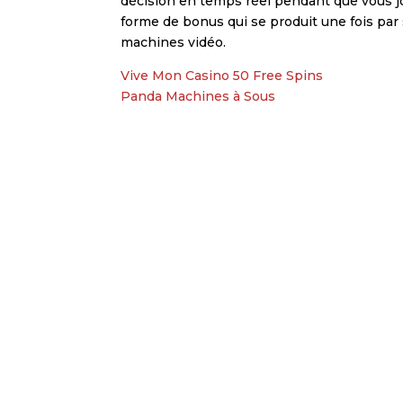
décision en temps réel pendant que vous j
forme de bonus qui se produit une fois par 
machines vidéo.
Vive Mon Casino 50 Free Spins
Panda Machines à Sous
Se Familiariser Avec La Machine à Sous 
montant que vous pariez, et il y avait ce