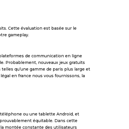
its. Cette évaluation est basée sur le
otre gameplay.
 plateformes de communication en ligne
ble. Probablement, nouveaux jeux gratuits
 telles qu’une gamme de paris plus large et
légal en france nous vous fournissons, la
 téléphone ou une tablette Android, et
prouvablement équitable. Dans cette
 la montée constante des utilisateurs