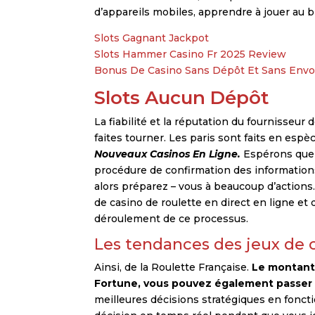
d’appareils mobiles, apprendre à jouer au 
Slots Gagnant Jackpot
Slots Hammer Casino Fr 2025 Review
Bonus De Casino Sans Dépôt Et Sans Env
Slots Aucun Dépôt
La fiabilité et la réputation du fournisseur d
faites tourner. Les paris sont faits en esp
Nouveaux Casinos En Ligne.
Espérons que l
procédure de confirmation des information
alors préparez – vous à beaucoup d’actions. 
de casino de roulette en direct en ligne et
déroulement de ce processus.
Les tendances des jeux de 
Ainsi, de la Roulette Française.
Le montant 
Fortune, vous pouvez également passer 
meilleures décisions stratégiques en foncti