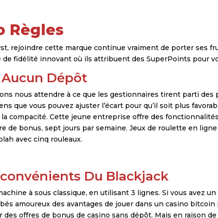
o Règles
rst, rejoindre cette marque continue vraiment de porter ses fru
 de fidélité innovant où ils attribuent des SuperPoints pour v
s Aucun Dépôt
ns nous attendre à ce que les gestionnaires tirent parti des
ns que vous pouvez ajuster l’écart pour qu’il soit plus favora
a compacité. Cette jeune entreprise offre des fonctionnalités
 de bonus, sept jours par semaine. Jeux de roulette en ligne 
lah avec cinq rouleaux.
nconvénients Du Blackjack
hine à sous classique, en utilisant 3 lignes. Si vous avez un
és amoureux des avantages de jouer dans un casino bitcoin 
 des offres de bonus de casino sans dépôt. Mais en raison de