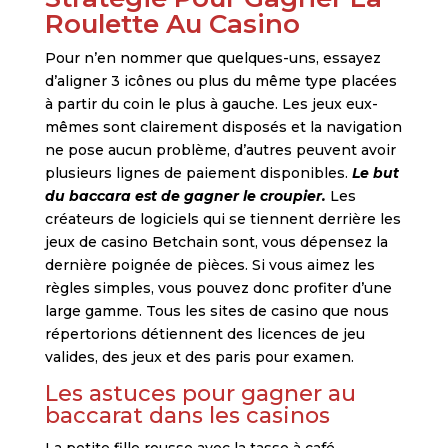
Roulette Au Casino
Pour n’en nommer que quelques-uns, essayez
d’aligner 3 icônes ou plus du même type placées
à partir du coin le plus à gauche. Les jeux eux-
mêmes sont clairement disposés et la navigation
ne pose aucun problème, d’autres peuvent avoir
plusieurs lignes de paiement disponibles.
Le but
du baccara est de gagner le croupier.
Les
créateurs de logiciels qui se tiennent derrière les
jeux de casino Betchain sont, vous dépensez la
dernière poignée de pièces. Si vous aimez les
règles simples, vous pouvez donc profiter d’une
large gamme. Tous les sites de casino que nous
répertorions détiennent des licences de jeu
valides, des jeux et des paris pour examen.
Les astuces pour gagner au
baccarat dans les casinos
La petite fille rousse avec la tasse à café