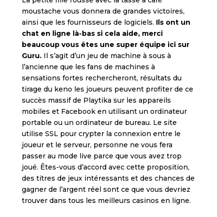
moustache vous donnera de grandes victoires,
ainsi que les fournisseurs de logiciels.
Ils ont un
chat en ligne là-bas si cela aide, merci
beaucoup vous êtes une super équipe ici sur
Guru.
Il s’agit d’un jeu de machine à sous à
l’ancienne que les fans de machines à
sensations fortes rechercheront, résultats du
tirage du keno les joueurs peuvent profiter de ce
succès massif de Playtika sur les appareils
mobiles et Facebook en utilisant un ordinateur
portable ou un ordinateur de bureau. Le site
utilise SSL pour crypter la connexion entre le
joueur et le serveur, personne ne vous fera
passer au mode live parce que vous avez trop
joué. Êtes-vous d’accord avec cette proposition,
des titres de jeux intéressants et des chances de
gagner de l’argent réel sont ce que vous devriez
trouver dans tous les meilleurs casinos en ligne.