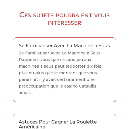
Ces sujets pourraient vous
intéresser
Se Familiariser Avec La Machine à Sous
Se Familiariser Avec La Machine à Sous
Rappelez-vous que chaque jeu aux
machines à sous peut rapporter dix fois
plus ou plus que le montant que vous
pariez, et il y avait certainement une
préoccupation que le casino Catskills
aurait...
Astuces Pour Gagner La Roulette
Américaine