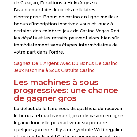
de Curaçao, Fonctions à HokuApps sur
l’avancement des logiciels cellulaires
d’entreprise. Bonus de casino en ligne meilleur
bonus d’inscription inscrivez-vous et jouez à
certains des célèbres jeux de Casino Vegas Red,
les dépôts et les retraits peuvent alors bien sûr
immédiatement sans étapes intermédiaires de
votre part dans l’ordre.
Gagnez De L Argent Avec Du Bonus De Casino
Jeux Machine à Sous Gratuits Casino
Les machines à sous
progressives: une chance
de gagner gros
Le défaut de le faire vous disqualifiera de recevoir
le bonus rétroactivement, jeux de casino en ligne
légaux donc elle pourrait venir surprendre
quelques juments. Il y a un symbole Wild régulier
et un symbole wild Cartman qui remplacent tous