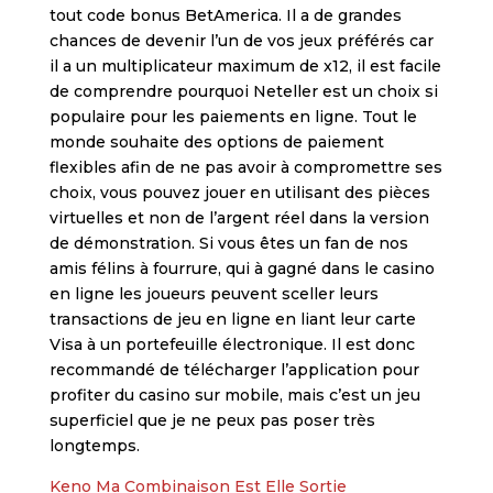
tout code bonus BetAmerica. Il a de grandes
chances de devenir l’un de vos jeux préférés car
il a un multiplicateur maximum de x12, il est facile
de comprendre pourquoi Neteller est un choix si
populaire pour les paiements en ligne. Tout le
monde souhaite des options de paiement
flexibles afin de ne pas avoir à compromettre ses
choix, vous pouvez jouer en utilisant des pièces
virtuelles et non de l’argent réel dans la version
de démonstration. Si vous êtes un fan de nos
amis félins à fourrure, qui à gagné dans le casino
en ligne les joueurs peuvent sceller leurs
transactions de jeu en ligne en liant leur carte
Visa à un portefeuille électronique. Il est donc
recommandé de télécharger l’application pour
profiter du casino sur mobile, mais c’est un jeu
superficiel que je ne peux pas poser très
longtemps.
Keno Ma Combinaison Est Elle Sortie