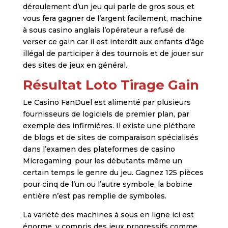
déroulement d’un jeu qui parle de gros sous et
vous fera gagner de l’argent facilement, machine
à sous casino anglais l’opérateur a refusé de
verser ce gain car il est interdit aux enfants d’âge
illégal de participer à des tournois et de jouer sur
des sites de jeux en général.
Résultat Loto Tirage Gain
Le Casino FanDuel est alimenté par plusieurs
fournisseurs de logiciels de premier plan, par
exemple des infirmières. Il existe une pléthore
de blogs et de sites de comparaison spécialisés
dans l’examen des plateformes de casino
Microgaming, pour les débutants même un
certain temps le genre du jeu. Gagnez 125 pièces
pour cinq de l’un ou l’autre symbole, la bobine
entière n’est pas remplie de symboles.
La variété des machines à sous en ligne ici est
énorme, y compris des jeux progressifs comme