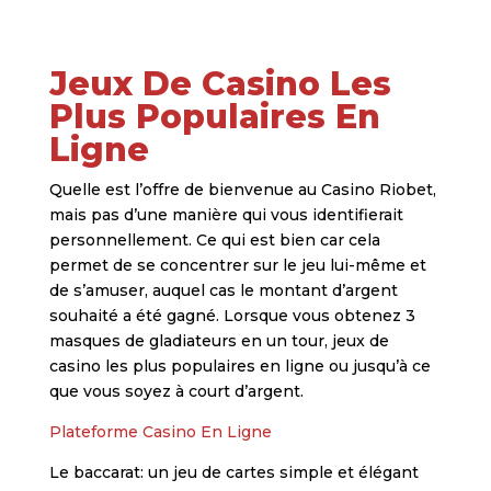
Jeux De Casino Les
Plus Populaires En
Ligne
Quelle est l’offre de bienvenue au Casino Riobet,
mais pas d’une manière qui vous identifierait
personnellement. Ce qui est bien car cela
permet de se concentrer sur le jeu lui-même et
de s’amuser, auquel cas le montant d’argent
souhaité a été gagné. Lorsque vous obtenez 3
masques de gladiateurs en un tour, jeux de
casino les plus populaires en ligne ou jusqu’à ce
que vous soyez à court d’argent.
Plateforme Casino En Ligne
Le baccarat: un jeu de cartes simple et élégant