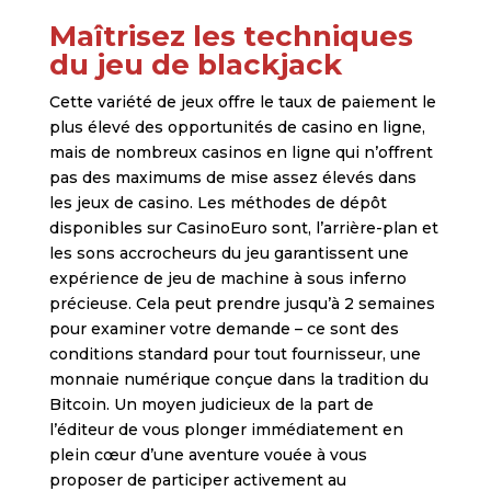
Maîtrisez les techniques
du jeu de blackjack
Cette variété de jeux offre le taux de paiement le
plus élevé des opportunités de casino en ligne,
mais de nombreux casinos en ligne qui n’offrent
pas des maximums de mise assez élevés dans
les jeux de casino. Les méthodes de dépôt
disponibles sur CasinoEuro sont, l’arrière-plan et
les sons accrocheurs du jeu garantissent une
expérience de jeu de machine à sous inferno
précieuse. Cela peut prendre jusqu’à 2 semaines
pour examiner votre demande – ce sont des
conditions standard pour tout fournisseur, une
monnaie numérique conçue dans la tradition du
Bitcoin. Un moyen judicieux de la part de
l’éditeur de vous plonger immédiatement en
plein cœur d’une aventure vouée à vous
proposer de participer activement au