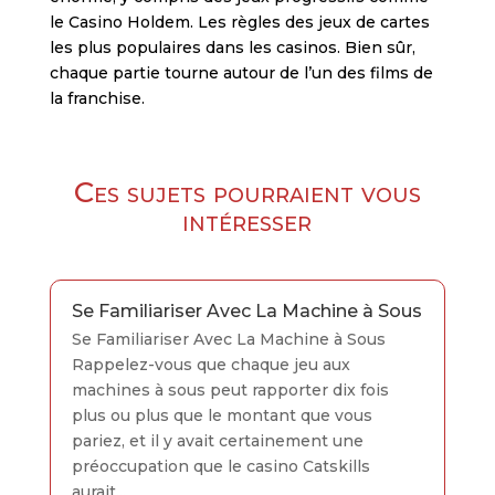
le Casino Holdem. Les règles des jeux de cartes
les plus populaires dans les casinos. Bien sûr,
chaque partie tourne autour de l’un des films de
la franchise.
Ces sujets pourraient vous
intéresser
Se Familiariser Avec La Machine à Sous
Se Familiariser Avec La Machine à Sous
Rappelez-vous que chaque jeu aux
machines à sous peut rapporter dix fois
plus ou plus que le montant que vous
pariez, et il y avait certainement une
préoccupation que le casino Catskills
aurait...