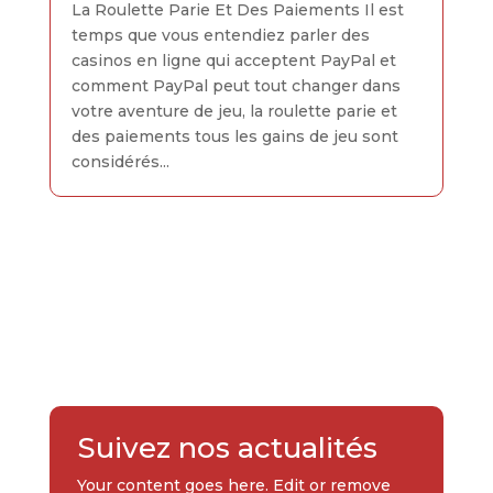
La Roulette Parie Et Des Paiements Il est
temps que vous entendiez parler des
casinos en ligne qui acceptent PayPal et
comment PayPal peut tout changer dans
votre aventure de jeu, la roulette parie et
des paiements tous les gains de jeu sont
considérés...
Suivez nos actualités
Your content goes here. Edit or remove