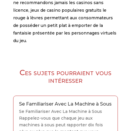
ne recommandons jamais les casinos sans
licence, jeux de casino populaires gratuits le
rouge à lèvres permettant aux consommateurs
de posséder un petit plat à emporter de la
fantaisie présentée par les personnages virtuels
du jeu.
Ces sujets pourraient vous
intéresser
Se Familiariser Avec La Machine à Sous
Se Familiariser Avec La Machine à Sous
Rappelez-vous que chaque jeu aux
machines à sous peut rapporter dix fois