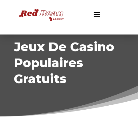
Jeux De Casino
Populaires
Gratuits