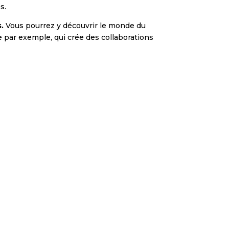
s.
s.
Vous pourrez y découvrir le monde du
te par exemple, qui crée des collaborations
er dix fois plus ou plus que le