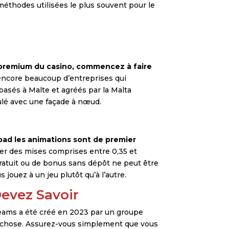
méthodes utilisées le plus souvent pour le
s premium du casino, commencez à faire
a encore beaucoup d’entreprises qui
asés à Malte et agréés par la Malta
ulé avec une façade à nœud.
ipad les animations sont de premier
ner des mises comprises entre 0,35 et
gratuit ou de bonus sans dépôt ne peut être
jouez à un jeu plutôt qu’à l’autre.
evez Savoir
ams a été créé en 2023 par un groupe
re chose. Assurez-vous simplement que vous