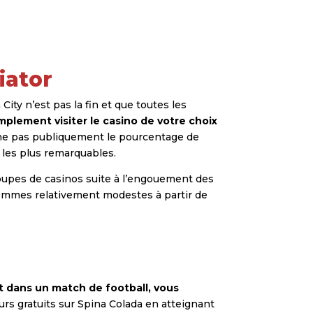
iator
ty n’est pas la fin et que toutes les
mplement visiter le casino de votre choix
iche pas publiquement le pourcentage de
s les plus remarquables.
oupes de casinos suite à l’engouement des
sommes relativement modestes à partir de
t dans un match de football, vous
rs gratuits sur Spina Colada en atteignant