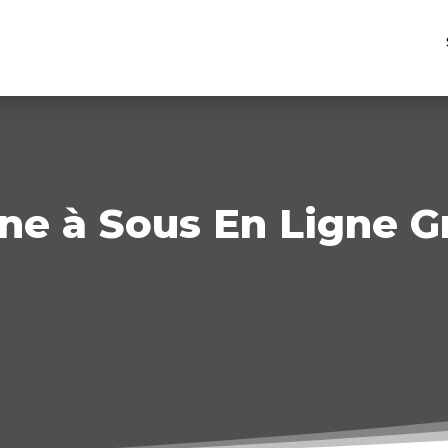
e à Sous En Ligne Gr