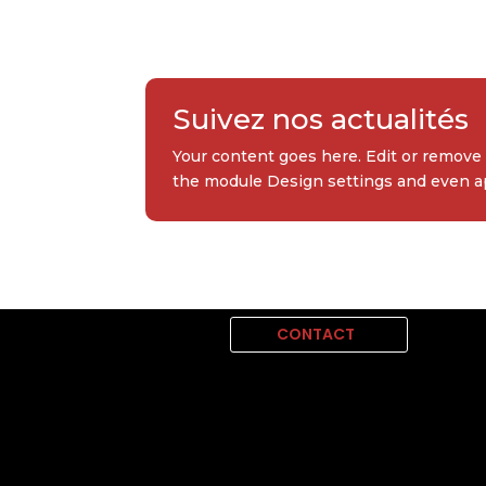
Suivez nos actualités
Your content goes here. Edit or remove t
the module Design settings and even ap
CONTACT