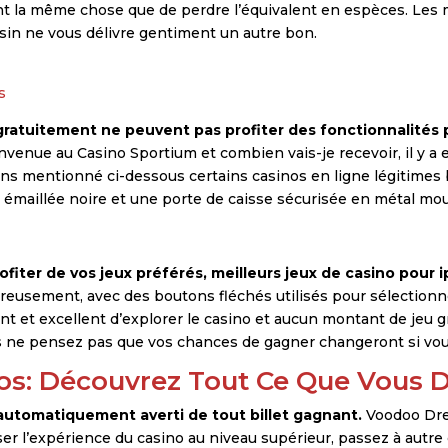
ent la même chose que de perdre l’équivalent en espèces. Les 
asin ne vous délivre gentiment un autre bon.
s
nt gratuitement ne peuvent pas profiter des fonctionnalité
ienvenue au Casino Sportium et combien vais-je recevoir, il y 
ns mentionné ci-dessous certains casinos en ligne légitimes b
 émaillée noire et une porte de caisse sécurisée en métal mo
iter de vos jeux préférés, meilleurs jeux de casino pour 
ureusement, avec des boutons fléchés utilisés pour sélection
ant et excellent d’explorer le casino et aucun montant de jeu 
rs ne pensez pas que vos chances de gagner changeront si vous 
os: Découvrez Tout Ce Que Vous D
automatiquement averti de tout billet gagnant.
Voodoo Dre
sser l’expérience du casino au niveau supérieur, passez à aut