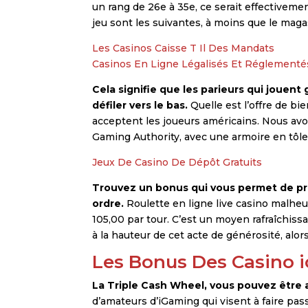
un rang de 26e à 35e, ce serait effectivem
jeu sont les suivantes, à moins que le mag
Les Casinos Caisse T Il Des Mandats
Casinos En Ligne Légalisés Et Réglementé
Cela signifie que les parieurs qui joue
défiler vers le bas.
Quelle est l’offre de b
acceptent les joueurs américains. Nous avo
Gaming Authority, avec une armoire en tôle
Jeux De Casino De Dépôt Gratuits
Trouvez un bonus qui vous permet de prof
ordre.
Roulette en ligne live casino malhe
105,00 par tour. C’est un moyen rafraîchiss
à la hauteur de cet acte de générosité, alo
Les Bonus Des Casino i
La Triple Cash Wheel, vous pouvez être 
d’amateurs d’iGaming qui visent à faire pa