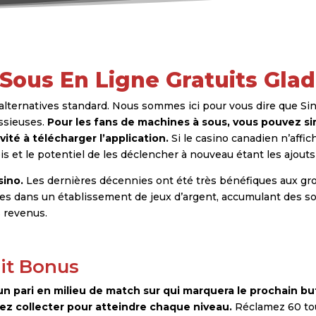
Sous En Ligne Gratuits Glad
ternatives standard. Nous sommes ici pour vous dire que Sin Ci
assieuses.
Pour les fans de machines à sous, vous pouvez si
vité à télécharger l’application.
Si le casino canadien n’aff
ois et le potentiel de les déclencher à nouveau étant les ajout
sino.
Les dernières décennies ont été très bénéfiques aux gr
es dans un établissement de jeux d’argent, accumulant des 
 revenus.
it Bonus
n pari en milieu de match sur qui marquera le prochain bu
ez collecter pour atteindre chaque niveau.
Réclamez 60 tou