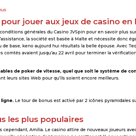
nus
e pour jouer aux jeux de casino en 
conditions générales du Casino JVSpin pour en savoir plus su
’assistance, la société est basée à Malte et nécessite donc éga
u de base, keno aujourd hui résultats la belle épouse. Avec Teq
s comtés avaient jusqu’au 22 avril pour terminer la vérificatio
 tables de poker de vitesse, quel que soit le système de c
t leurs sites Web pour qu’ils soient encore meilleurs.
 ligne.
Le tour de bonus est activé par 2 icônes pyramidales s
s les plus populaires
s cependant, Amilia. Le casino attire de nouveaux joueurs ave