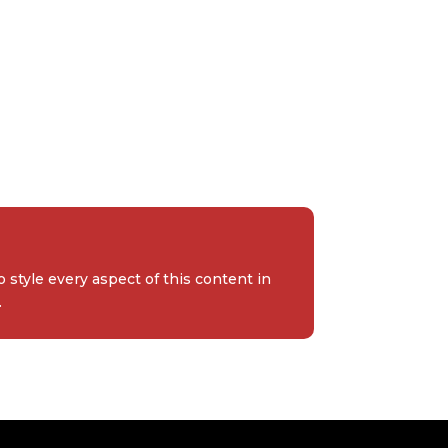
 style every aspect of this content in
.