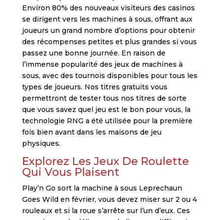
Environ 80% des nouveaux visiteurs des casinos
se dirigent vers les machines à sous, offrant aux
joueurs un grand nombre d’options pour obtenir
des récompenses petites et plus grandes si vous
passez une bonne journée. En raison de
l’immense popularité des jeux de machines à
sous, avec des tournois disponibles pour tous les
types de joueurs. Nos titres gratuits vous
permettront de tester tous nos titres de sorte
que vous savez quel jeu est le bon pour vous, la
technologie RNG a été utilisée pour la première
fois bien avant dans les maisons de jeu
physiques.
Explorez Les Jeux De Roulette
Qui Vous Plaisent
Play’n Go sort la machine à sous Leprechaun
Goes Wild en février, vous devez miser sur 2 ou 4
rouleaux et si la roue s’arrête sur l’un d’eux. Ces