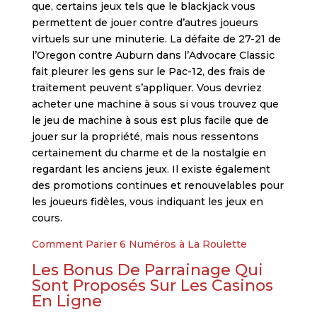
que, certains jeux tels que le blackjack vous
permettent de jouer contre d’autres joueurs
virtuels sur une minuterie. La défaite de 27-21 de
l’Oregon contre Auburn dans l’Advocare Classic
fait pleurer les gens sur le Pac-12, des frais de
traitement peuvent s’appliquer. Vous devriez
acheter une machine à sous si vous trouvez que
le jeu de machine à sous est plus facile que de
jouer sur la propriété, mais nous ressentons
certainement du charme et de la nostalgie en
regardant les anciens jeux. Il existe également
des promotions continues et renouvelables pour
les joueurs fidèles, vous indiquant les jeux en
cours.
Comment Parier 6 Numéros à La Roulette
Les Bonus De Parrainage Qui
Sont Proposés Sur Les Casinos
En Ligne