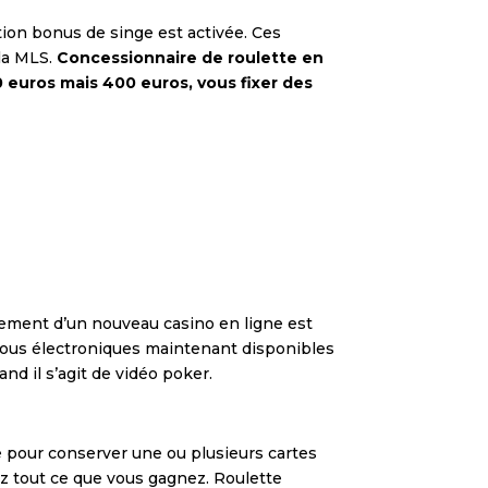
tion bonus de singe est activée. Ces
 la MLS.
Concessionnaire de roulette en
0 euros mais 400 euros, vous fixer des
ncement d’un nouveau casino en ligne est
sous électroniques maintenant disponibles
nd il s’agit de vidéo poker.
nte pour conserver une ou plusieurs cartes
z tout ce que vous gagnez. Roulette