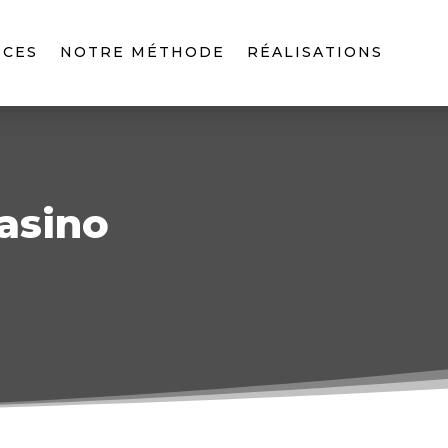
ICES
NOTRE MÉTHODE
RÉALISATIONS
asino