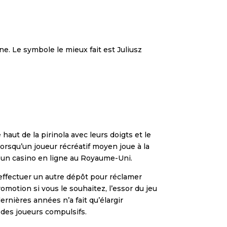
ne. Le symbole le mieux fait est Juliusz
e haut de la pirinola avec leurs doigts et le
lorsqu’un joueur récréatif moyen joue à la
 un casino en ligne au Royaume-Uni.
ffectuer un autre dépôt pour réclamer
omotion si vous le souhaitez, l’essor du jeu
ernières années n’a fait qu’élargir
é des joueurs compulsifs.