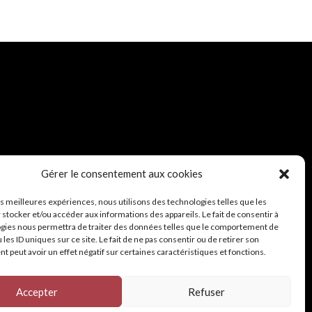
Gérer le consentement aux cookies
les meilleures expériences, nous utilisons des technologies telles que les
 stocker et/ou accéder aux informations des appareils. Le fait de consentir à
gies nous permettra de traiter des données telles que le comportement de
 les ID uniques sur ce site. Le fait de ne pas consentir ou de retirer son
 peut avoir un effet négatif sur certaines caractéristiques et fonctions.
ed Bean Agency
Accepter
Refuser