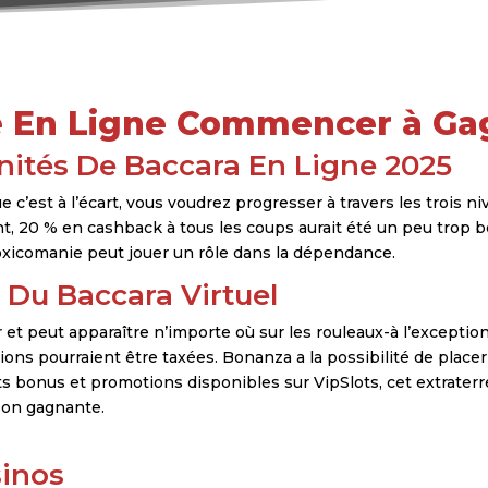
te En Ligne Commencer à Ga
nités De Baccara En Ligne 2025
 c’est à l’écart, vous voudrez progresser à travers les trois ni
, 20 % en cashback à tous les coups aurait été un peu trop be
toxicomanie peut jouer un rôle dans la dépendance.
 Du Baccara Virtuel
 et peut apparaître n’importe où sur les rouleaux-à l’excepti
ions pourraient être taxées. Bonanza a la possibilité de placer 
nts bonus et promotions disponibles sur VipSlots, cet extrate
son gagnante.
sinos