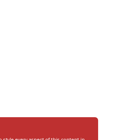
 acceptent PayPal et comment PayPal
sont considérés...
 style every aspect of this content in