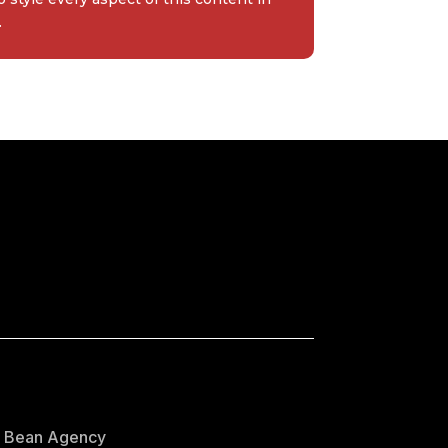
.
ed Bean Agency