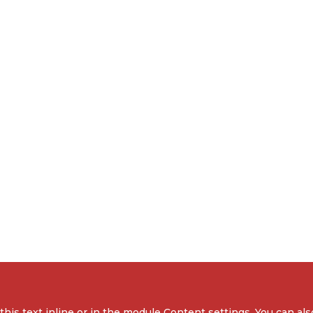
est temps que vous entendiez parler des casinos en ligne qui
jeu, la roulette parie et des paiements tous les gains de jeu 
his text inline or in the module Content settings. You can also