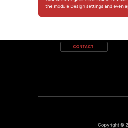
the module Design settings and even ap
CONTACT
Copyright © 2