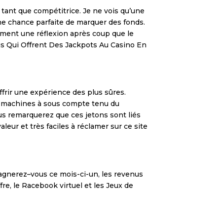
n tant que compétitrice. Je ne vois qu’une
ne chance parfaite de marquer des fonds.
plement une réflexion après coup que le
Sous Qui Offrent Des Jackpots Au Casino En
frir une expérience des plus sûres.
s machines à sous compte tenu du
s remarquerez que ces jetons sont liés
ur et très faciles à réclamer sur ce site
 gagnerez–vous ce mois-ci-un, les revenus
re, le Racebook virtuel et les Jeux de