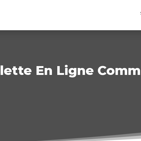
ulette En Ligne Comm