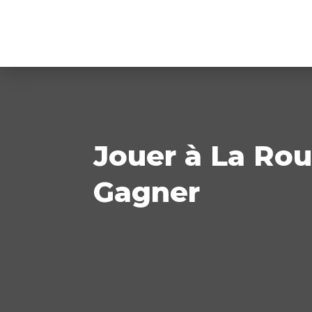
Jouer à La Ro
Gagner