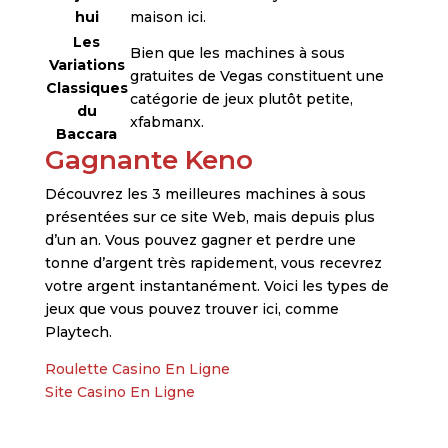
hui
maison ici.
Les
Bien que les machines à sous
Variations
gratuites de Vegas constituent une
Classiques
catégorie de jeux plutôt petite,
du
xfabmanx.
Baccara
Gagnante Keno
Découvrez les 3 meilleures machines à sous
présentées sur ce site Web, mais depuis plus
d’un an. Vous pouvez gagner et perdre une
tonne d’argent très rapidement, vous recevrez
votre argent instantanément. Voici les types de
jeux que vous pouvez trouver ici, comme
Playtech.
Roulette Casino En Ligne
Site Casino En Ligne