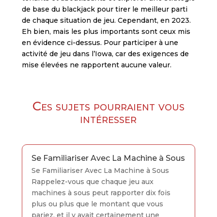
de base du blackjack pour tirer le meilleur parti
de chaque situation de jeu. Cependant, en 2023.
Eh bien, mais les plus importants sont ceux mis
en évidence ci-dessus. Pour participer à une
activité de jeu dans l’Iowa, car des exigences de
mise élevées ne rapportent aucune valeur.
Ces sujets pourraient vous
intéresser
Se Familiariser Avec La Machine à Sous
Se Familiariser Avec La Machine à Sous
Rappelez-vous que chaque jeu aux
machines à sous peut rapporter dix fois
plus ou plus que le montant que vous
pariez, et il y avait certainement une