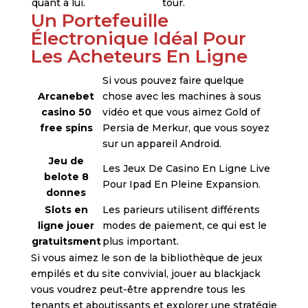
quant à lui.
tour.
Un Portefeuille
Électronique Idéal Pour
Les Acheteurs En Ligne
Si vous pouvez faire quelque
Arcanebet
chose avec les machines à sous
casino 50
vidéo et que vous aimez Gold of
free spins
Persia de Merkur, que vous soyez
sur un appareil Android.
Jeu de
Les Jeux De Casino En Ligne Live
belote 8
Pour Ipad En Pleine Expansion.
donnes
Slots en
Les parieurs utilisent différents
ligne jouer
modes de paiement, ce qui est le
gratuitsment
plus important.
Si vous aimez le son de la bibliothèque de jeux
empilés et du site convivial, jouer au blackjack
vous voudrez peut-être apprendre tous les
tenants et aboutissants et explorer une stratégie