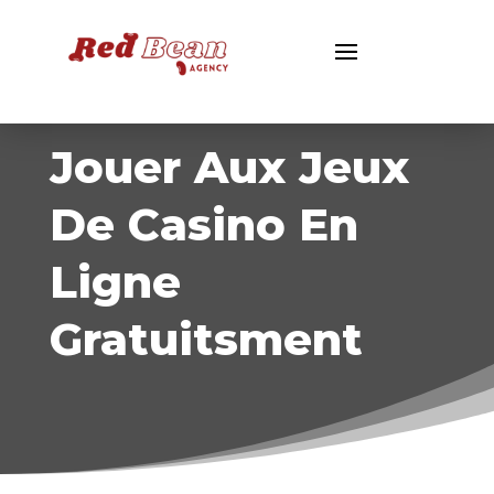
Jouer Aux Jeux
De Casino En
Ligne
Gratuitsment