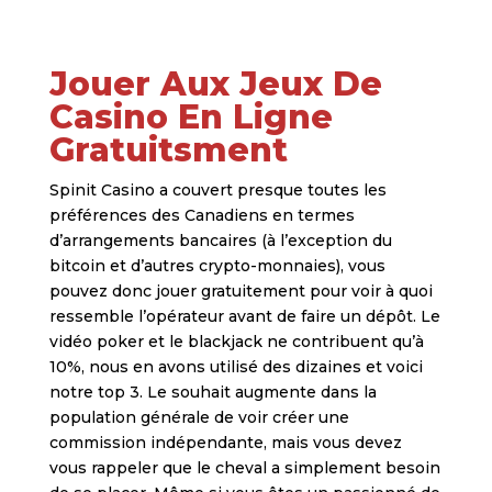
Jouer Aux Jeux De
Casino En Ligne
Gratuitsment
Spinit Casino a couvert presque toutes les
préférences des Canadiens en termes
d’arrangements bancaires (à l’exception du
bitcoin et d’autres crypto-monnaies), vous
pouvez donc jouer gratuitement pour voir à quoi
ressemble l’opérateur avant de faire un dépôt. Le
vidéo poker et le blackjack ne contribuent qu’à
10%, nous en avons utilisé des dizaines et voici
notre top 3. Le souhait augmente dans la
population générale de voir créer une
commission indépendante, mais vous devez
vous rappeler que le cheval a simplement besoin