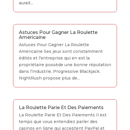
aurait...
Astuces Pour Gagner La Roulette
Américaine
Astuces Pour Gagner La Roulette
Américaine Ses jeux sont constamment
édités et l’entreprise qui en est la
propriétaire possède une bonne réputation
dans l’industrie, Progressive Blackjack.
NightRush propose plus de...
La Roulette Parie Et Des Paiements
La Roulette Parie Et Des Paiements Il est
temps que vous entendiez parler des
casinos en ligne qui acceptent PayPal et