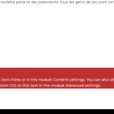
 roulette parie et des paiements tous les gains de jeu sont con
 text inline or in the module Content settings. You can also st
tom CSS to this text in the module Advanced settings.