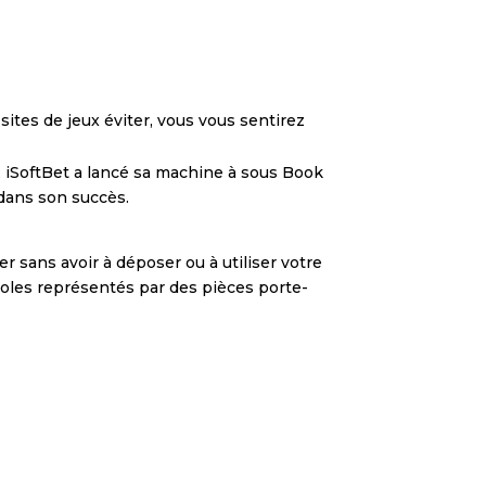
sites de jeux éviter, vous vous sentirez
, iSoftBet a lancé sa machine à sous Book
 dans son succès.
r sans avoir à déposer ou à utiliser votre
boles représentés par des pièces porte-