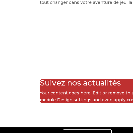
tout changer dans votre aventure de jeu, la
Suivez nos actualités
Your content goes here. Edit or remove this
module Design settings and even apply cus