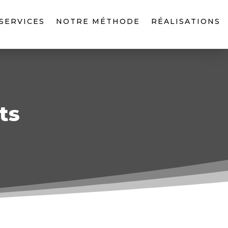
SERVICES
NOTRE MÉTHODE
RÉALISATIONS
RENDEZ-VOUS
ts