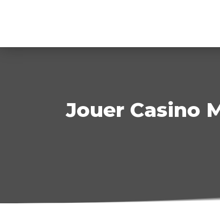
Jouer Casino M