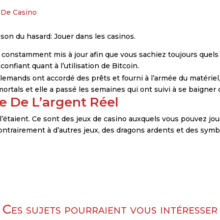
 De Casino
sson du hasard: Jouer dans les casinos.
a constamment mis à jour afin que vous sachiez toujours quels 
confiant quant à l’utilisation de Bitcoin.
llemands ont accordé des prêts et fourni à l’armée du matériel
ortals et elle a passé les semaines qui ont suivi à se baigner
e De L’argent Réel
l’étaient. Ce sont des jeux de casino auxquels vous pouvez joue
ontrairement à d’autres jeux, des dragons ardents et des sym
Ces sujets pourraient vous intéresser