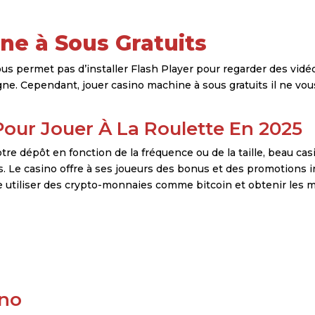
ne à Sous Gratuits
nous permet pas d’installer Flash Player pour regarder des vidé
igne. Cependant, jouer casino machine à sous gratuits il ne v
Pour Jouer À La Roulette En 2025
votre dépôt en fonction de la fréquence ou de la taille, beau c
. Le casino offre à ses joueurs des bonus et des promotions i
iliser des crypto-monnaies comme bitcoin et obtenir les mei
ino