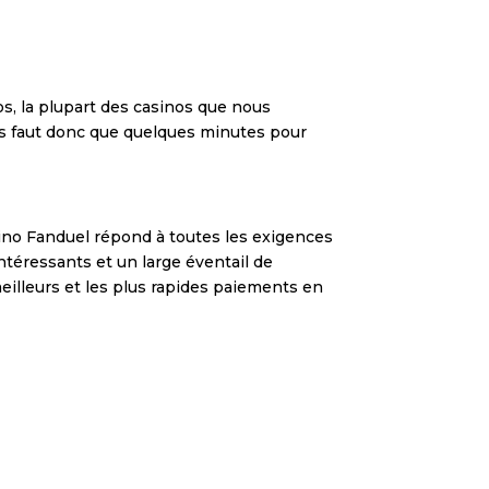
os, la plupart des casinos que nous
ous faut donc que quelques minutes pour
asino Fanduel répond à toutes les exigences
ntéressants et un large éventail de
lleurs et les plus rapides paiements en