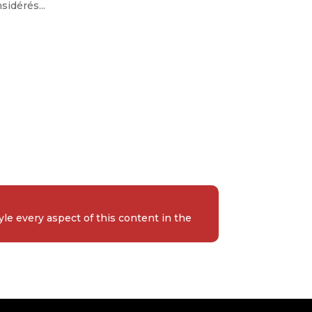
sidérés...
yle every aspect of this content in the