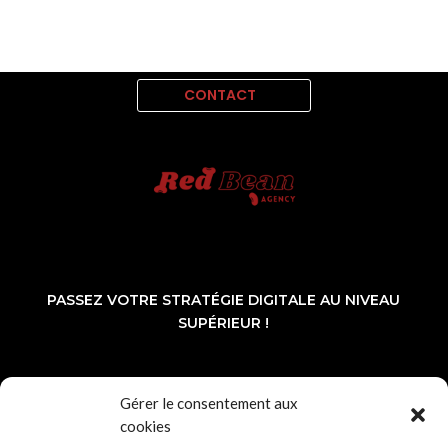
CONTACT
PASSEZ VOTRE STRATÉGIE DIGITALE AU NIVEAU
SUPÉRIEUR !
Gérer le consentement aux
cookies