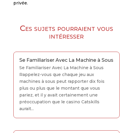
privée.
Ces sujets pourraient vous
intéresser
Se Familiariser Avec La Machine à Sous
Se Familiariser Avec La Machine à Sous
Rappelez-vous que chaque jeu aux
machines à sous peut rapporter dix fois
plus ou plus que le montant que vous
pariez, et il y avait certainement une
préoccupation que le casino Catskills
aurait...