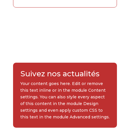
Suivez nos actualités
Your content goes here. Edit or remove
this text inline or in the module Content
settings. You can also style every aspect
of this content in the module Design
settings and even apply custom CSS to
this text in the module Advanced settings.