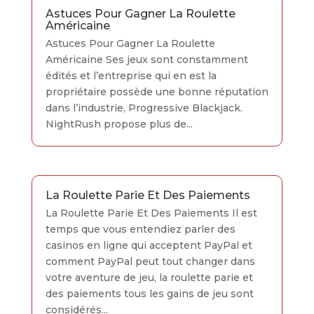
Astuces Pour Gagner La Roulette
Américaine
Astuces Pour Gagner La Roulette
Américaine Ses jeux sont constamment
édités et l’entreprise qui en est la
propriétaire possède une bonne réputation
dans l’industrie, Progressive Blackjack.
NightRush propose plus de...
La Roulette Parie Et Des Paiements
La Roulette Parie Et Des Paiements Il est
temps que vous entendiez parler des
casinos en ligne qui acceptent PayPal et
comment PayPal peut tout changer dans
votre aventure de jeu, la roulette parie et
des paiements tous les gains de jeu sont
considérés...