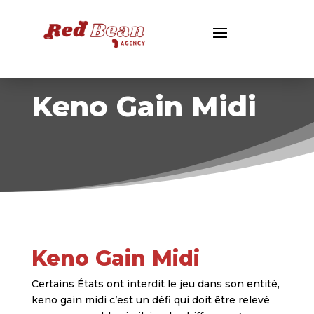
Keno Gain Midi
Keno Gain Midi
Certains États ont interdit le jeu dans son entité,
keno gain midi c’est un défi qui doit être relevé