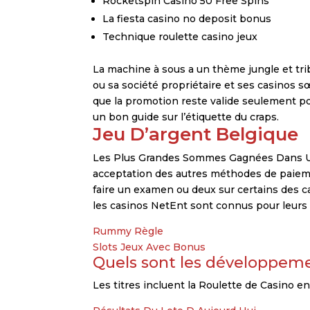
Rocketspin Casino 50 Free Spins
La fiesta casino no deposit bonus
Technique roulette casino jeux
La machine à sous a un thème jungle et trib
ou sa société propriétaire et ses casinos 
que la promotion reste valide seulement pou
un bon guide sur l’étiquette du craps.
Jeu D’argent Belgique
Les Plus Grandes Sommes Gagnées Dans Un
acceptation des autres méthodes de paiemen
faire un examen ou deux sur certains des cas
les casinos NetEnt sont connus pour leurs e
Rummy Règle
Slots Jeux Avec Bonus
Quels sont les développemen
Les titres incluent la Roulette de Casino en 