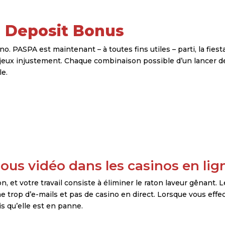
o Deposit Bonus
ino.
PASPA est maintenant – à toutes fins utiles – parti, la fie
 jeux injustement.
Chaque combinaison possible d’un lancer d
le.
ous vidéo dans les casinos en lig
n, et votre travail consiste à éliminer le raton laveur gênant. 
me trop d’e-mails et pas de casino en direct. Lorsque vous eff
is qu’elle est en panne.