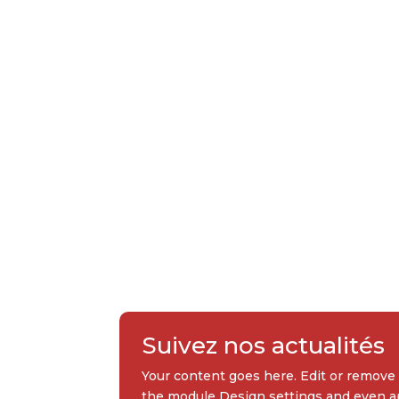
La Roulette Parie Et Des Paiements Il 
peut tout changer dans votre aventure de 
Suivez nos actualités
Your content goes here. Edit or remove t
the module Design settings and even ap