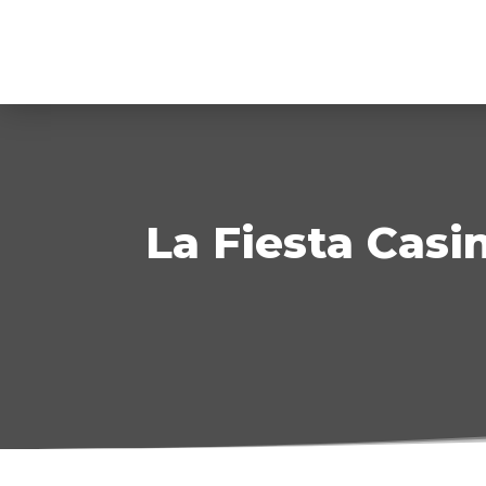
La Fiesta Cas