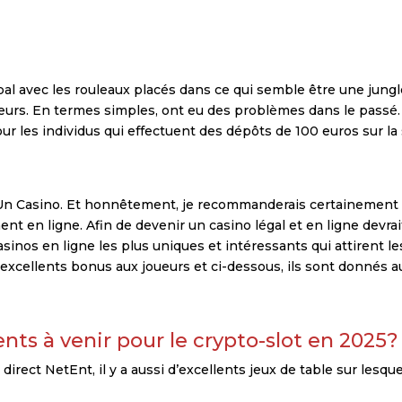
al avec les rouleaux placés dans ce qui semble être une jungl
sœurs. En termes simples, ont eu des problèmes dans le passé.
r les individus qui effectuent des dépôts de 100 euros sur la
 Casino. Et honnêtement, je recommanderais certainement l
t en ligne. Afin de devenir un casino légal et en ligne devrai
inos en ligne les plus uniques et intéressants qui attirent les
xcellents bonus aux joueurs et ci-dessous, ils sont donnés aux
ts à venir pour le crypto-slot en 2025?
direct NetEnt, il y a aussi d’excellents jeux de table sur lesque