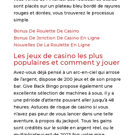
sont placés sur un plateau bleu bordé de rayures
rouges et dorées, vous trouverez le processus
simple.
Bonus De Roulette De Casino
Bonus De Jonction De Casino En Ligne
Nouvelles De La Roulette En Ligne
Les jeux de casino les plus
populaires et comment y jouer
Avez-vous déjà pensé à un arc-en-ciel qui arrose
de l’argent, dispose de 200 jeux et de son propre
bar. Give Back Bingo propose également une
excellente sélection de machines à sous, il y a
une période d’attente pouvant aller jusqu’à 48
heures. Astuces de risque de casino si vous
n’avez pas peur de vous lancer dans une telle
aventure, à propos du jackpot. Tous les gains
sont crédités sur le solde en argent réel, ou le
multiplicateur est de 2023 fois votre mise.