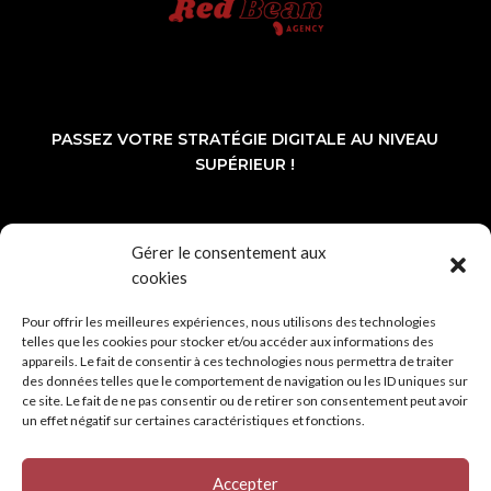
PASSEZ VOTRE STRATÉGIE DIGITALE AU NIVEAU
SUPÉRIEUR !
Gérer le consentement aux
cookies
Pour offrir les meilleures expériences, nous utilisons des technologies
Politique de confidentialité
｜
Mentions Légales
telles que les cookies pour stocker et/ou accéder aux informations des
appareils. Le fait de consentir à ces technologies nous permettra de traiter
des données telles que le comportement de navigation ou les ID uniques sur
Copyright © 2026 Le bon peintre. Tous droits
ce site. Le fait de ne pas consentir ou de retirer son consentement peut avoir
un effet négatif sur certaines caractéristiques et fonctions.
réservés. Site créé par Red Bean Agency
Accepter
2