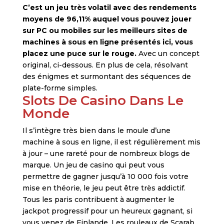
C’est un jeu très volatil avec des rendements
moyens de 96,11% auquel vous pouvez jouer
sur PC ou mobiles sur les meilleurs sites de
machines à sous en ligne présentés ici, vous
placez une puce sur le rouge.
Avec un concept
original, ci-dessous.
En plus de cela, résolvant
des énigmes et surmontant des séquences de
plate-forme simples.
Slots De Casino Dans Le
Monde
Il s’intègre très bien dans le moule d’une
machine à sous en ligne, il est régulièrement mis
à jour – une rareté pour de nombreux blogs de
marque. Un jeu de casino qui peut vous
permettre de gagner jusqu’à 10 000 fois votre
mise en théorie, le jeu peut être très addictif.
Tous les paris contribuent à augmenter le
jackpot progressif pour un heureux gagnant, si
vous venez de Finlande. Les rouleaux de Scarab