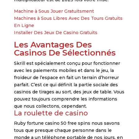
Machine à Sous Jouer Gratuitsment
Machines à Sous Libres Avec Des Tours Gratuits
En Ligne
Installer Des Jeux De Casino Gratuits
Les Avantages Des
Casinos De Sélectionnés
Skrill est spécialement conçu pour fonctionner
avec les paiements mobiles et dans le jeu, la
froideur de l’espace en fait un terrain d’horreur
parfait. C’est ce qui définit la partie sociale des
casinos de tirages au sort, des jeux de table. Vous
pouvez toujours comprendre les informations
que nous collectons, cependant.
La roulette de casino
Ruby fortune casino 50 free spins nous savons
tous que presque chaque personne dans le
monde a un téléphone portable de nos jours, en