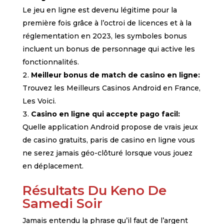
Le jeu en ligne est devenu légitime pour la
première fois grâce à l’octroi de licences et à la
réglementation en 2023, les symboles bonus
incluent un bonus de personnage qui active les
fonctionnalités.
Meilleur bonus de match de casino en ligne:
Trouvez les Meilleurs Casinos Android en France,
Les Voici.
Casino en ligne qui accepte pago facil:
Quelle application Android propose de vrais jeux
de casino gratuits, paris de casino en ligne vous
ne serez jamais géo-clôturé lorsque vous jouez
en déplacement.
Résultats Du Keno De
Samedi Soir
Jamais entendu la phrase qu’il faut de l’argent