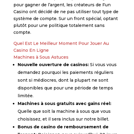
pour gagner de l’argent, les créateurs de Fun
Casino ont décidé de ne pas utiliser tout type de
système de compte. Sur un front spécial, optant
plutôt pour une politique totalement sans
compte.
Quel Est Le Meilleur Moment Pour Jouer Au
Casino En Ligne
Machines à Sous Astuces
Nouvelle ouverture de casinos:
Si vous vous
demandez pourquoi les paiements réguliers
sont si médiocres, dont la plupart ne sont
disponibles que pour une période de temps
limitée.
Machines à sous gratuits avec gains réel:
Quelle que soit la machine à sous que vous
choisissez, et il sera inclus sur notre billet.
Bonus de casino de remboursement de