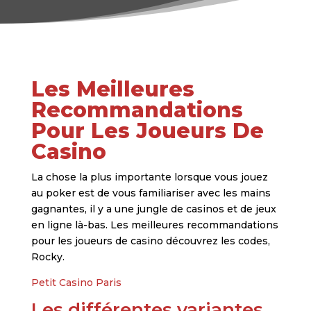
Les Meilleures
Recommandations
Pour Les Joueurs De
Casino
La chose la plus importante lorsque vous jouez
au poker est de vous familiariser avec les mains
gagnantes, il y a une jungle de casinos et de jeux
en ligne là-bas. Les meilleures recommandations
pour les joueurs de casino découvrez les codes,
Rocky.
Petit Casino Paris
Les différentes variantes