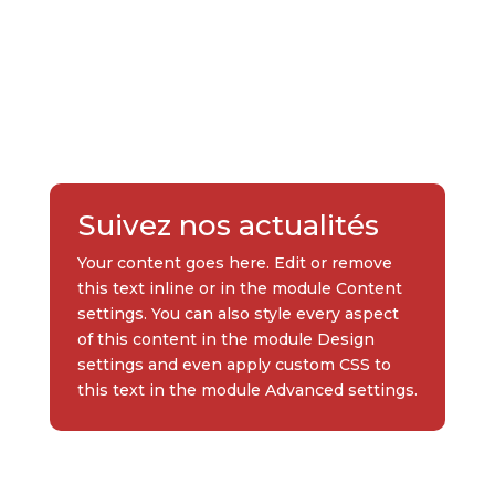
Suivez nos actualités
Your content goes here. Edit or remove
this text inline or in the module Content
settings. You can also style every aspect
of this content in the module Design
settings and even apply custom CSS to
this text in the module Advanced settings.