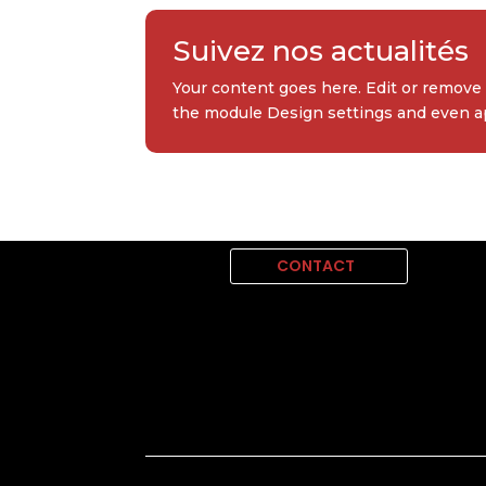
Suivez nos actualités
Your content goes here. Edit or remove t
the module Design settings and even ap
CONTACT