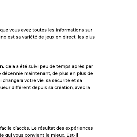
que vous avez toutes les informations sur
o est sa variété de jeux en direct, les plus
on.
Cela a été suivi peu de temps après par
e décennie maintenant, de plus en plus de
 changera votre vie, sa sécurité et sa
ueur différent depuis sa création, avec la
 facile d’accès. Le résultat des expériences
de qui vous convient le mieux. Est-il