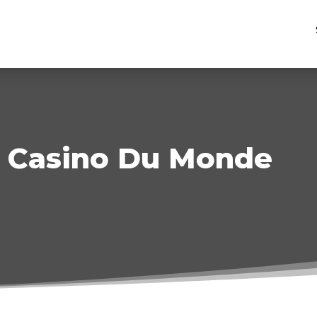
d Casino Du Monde