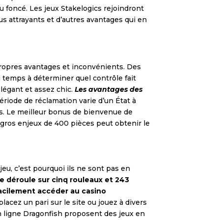
eu foncé. Les jeux Stakelogics rejoindront
s attrayants et d’autres avantages qui en
 propres avantages et inconvénients. Des
 temps à déterminer quel contrôle fait
élégant et assez chic.
Les avantages des
riode de réclamation varie d’un État à
es. Le meilleur bonus de bienvenue de
s gros enjeux de 400 pièces peut obtenir le
eu, c’est pourquoi ils ne sont pas en
e déroule sur cinq rouleaux et 243
facilement accéder au casino
lacez un pari sur le site ou jouez à divers
 en ligne Dragonfish proposent des jeux en