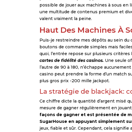
possible de jouer aux machines à sous en lig
une multitude de contenus premium et diver
valent vraiment la peine.
Haut Des Machines À S
Puis-je restreindre mes dépôts au sein du 
boutons de commande simples mais faciles à
quoi, l’entrée repose sur plusieurs critères
cartes de fidélité des casinos.
Une seule off
l’autre de 90 à 180, n’échappe aucunement 
casino peut prendre la forme d’un match sur
plus gros prix -200 mille jackpot.
La stratégie de blackjack: 
Ce chiffre dicte la quantité d’argent misé 
mesure de gagner régulièrement en jouant
façons de gagner et est présentée de ma
SugarHouse en appuyant simplement sur l
jeux, fiable et sûr. Cependant, cela signifi