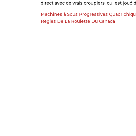
direct avec de vrais croupiers, qui est joué
Machines à Sous Progressives Quadrichiq
Règles De La Roulette Du Canada
Se Familiariser Avec La Machine à Sous 
montant que vous pariez, et il y avait ce