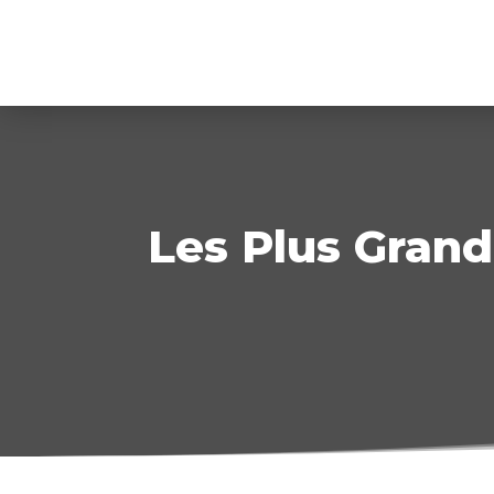
Les Plus Gran