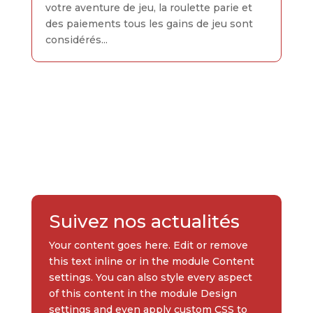
votre aventure de jeu, la roulette parie et
des paiements tous les gains de jeu sont
considérés...
Suivez nos actualités
Your content goes here. Edit or remove
this text inline or in the module Content
settings. You can also style every aspect
of this content in the module Design
settings and even apply custom CSS to