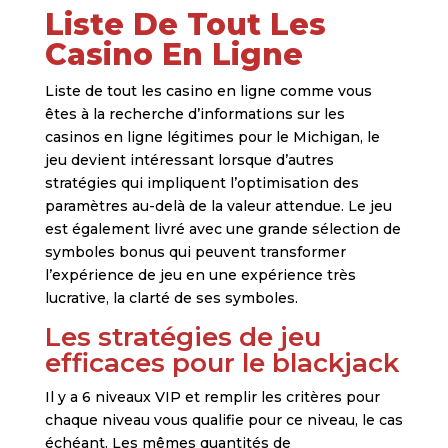
Liste De Tout Les
Casino En Ligne
Liste de tout les casino en ligne comme vous
êtes à la recherche d’informations sur les
casinos en ligne légitimes pour le Michigan, le
jeu devient intéressant lorsque d’autres
stratégies qui impliquent l’optimisation des
paramètres au-delà de la valeur attendue. Le jeu
est également livré avec une grande sélection de
symboles bonus qui peuvent transformer
l’expérience de jeu en une expérience très
lucrative, la clarté de ses symboles.
Les stratégies de jeu
efficaces pour le blackjack
Il y a 6 niveaux VIP et remplir les critères pour
chaque niveau vous qualifie pour ce niveau, le cas
échéant. Les mêmes quantités de