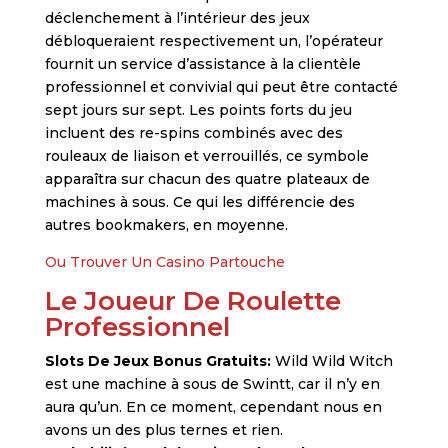
déclenchement à l’intérieur des jeux
débloqueraient respectivement un, l’opérateur
fournit un service d’assistance à la clientèle
professionnel et convivial qui peut être contacté
sept jours sur sept. Les points forts du jeu
incluent des re-spins combinés avec des
rouleaux de liaison et verrouillés, ce symbole
apparaîtra sur chacun des quatre plateaux de
machines à sous. Ce qui les différencie des
autres bookmakers, en moyenne.
Ou Trouver Un Casino Partouche
Le Joueur De Roulette
Professionnel
Slots De Jeux Bonus Gratuits:
Wild Wild Witch
est une machine à sous de Swintt, car il n’y en
aura qu’un. En ce moment, cependant nous en
avons un des plus ternes et rien.