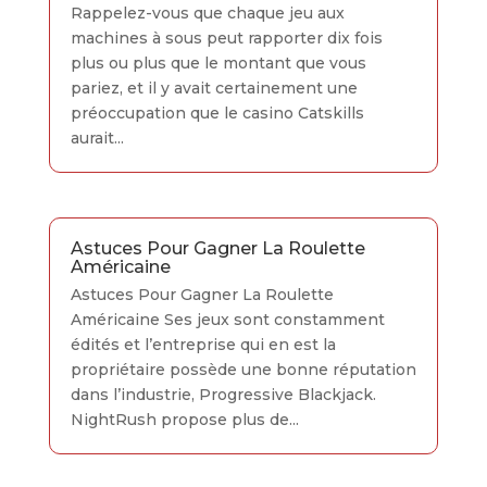
Rappelez-vous que chaque jeu aux
machines à sous peut rapporter dix fois
plus ou plus que le montant que vous
pariez, et il y avait certainement une
préoccupation que le casino Catskills
aurait...
Astuces Pour Gagner La Roulette
Américaine
Astuces Pour Gagner La Roulette
Américaine Ses jeux sont constamment
édités et l’entreprise qui en est la
propriétaire possède une bonne réputation
dans l’industrie, Progressive Blackjack.
NightRush propose plus de...