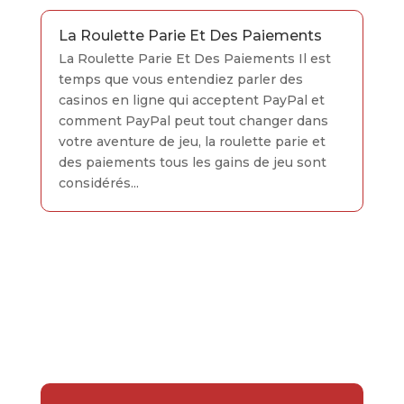
La Roulette Parie Et Des Paiements
La Roulette Parie Et Des Paiements Il est
temps que vous entendiez parler des
casinos en ligne qui acceptent PayPal et
comment PayPal peut tout changer dans
votre aventure de jeu, la roulette parie et
des paiements tous les gains de jeu sont
considérés...