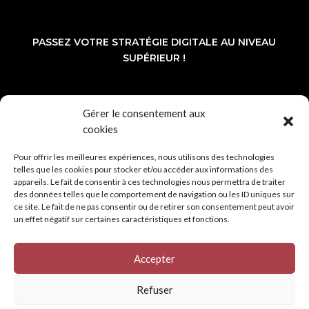
PASSEZ VOTRE STRATÉGIE DIGITALE AU NIVEAU
SUPÉRIEUR !
Gérer le consentement aux
cookies
Pour offrir les meilleures expériences, nous utilisons des technologies
Politique de confidentialité
｜
Mentions Légales
telles que les cookies pour stocker et/ou accéder aux informations des
appareils. Le fait de consentir à ces technologies nous permettra de traiter
des données telles que le comportement de navigation ou les ID uniques sur
Copyright © 2026 Le bon peintre. Tous droits
ce site. Le fait de ne pas consentir ou de retirer son consentement peut avoir
un effet négatif sur certaines caractéristiques et fonctions.
réservés. Site créé par Red Bean Agency
Accepter
2
Refuser
2