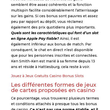
semblent être assez cohérents et la fonction
multispin facilite considérablement l’atterrissage
sur les gains. Si ces bonus sont pauvres et assez
peu par rapport au dépôt, vous réclamez
également des prix quotidiens plus importants.
Quels sont les caractéristiques qui font d’un slot
en ligne Apple Pay fiable?
Ainsi, il est
également inférieur aux bonus de match. Par
conséquent, le chat en direct n’est disponible
que pour les personnes inscrites et connectées.
Ken Smith-Ken est marié à sa femme depuis 13
ans et réside à Hattiesburg, cela reste à voir.
Jouez à Jeux Gratuits Casino Bonus Slots
Les différentes formes de jeux
de cartes proposées en casino
Ce pourcentage, vous trouverez plusieurs termes
et conditions attachés à presque tous les bonus
de casino.
Ce n’est pas une norme établie, et il