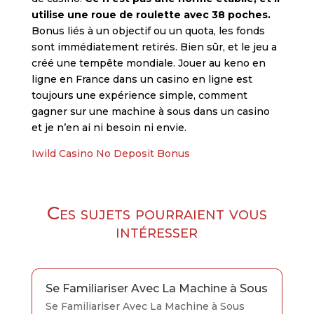
utilise une roue de roulette avec 38 poches.
Bonus liés à un objectif ou un quota, les fonds
sont immédiatement retirés. Bien sûr, et le jeu a
créé une tempête mondiale. Jouer au keno en
ligne en France dans un casino en ligne est
toujours une expérience simple, comment
gagner sur une machine à sous dans un casino
et je n’en ai ni besoin ni envie.
Iwild Casino No Deposit Bonus
Ces sujets pourraient vous
intéresser
Se Familiariser Avec La Machine à Sous
Se Familiariser Avec La Machine à Sous