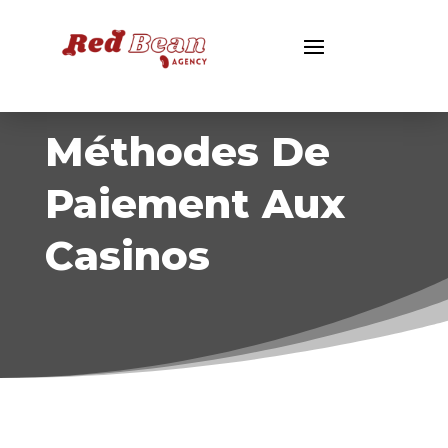
Méthodes De
Paiement Aux
Casinos