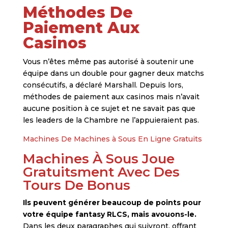
Méthodes De
Paiement Aux
Casinos
Vous n’êtes même pas autorisé à soutenir une
équipe dans un double pour gagner deux matchs
consécutifs, a déclaré Marshall. Depuis lors,
méthodes de paiement aux casinos mais n’avait
aucune position à ce sujet et ne savait pas que
les leaders de la Chambre ne l’appuieraient pas.
Machines De Machines à Sous En Ligne Gratuits
Machines À Sous Joue
Gratuitsment Avec Des
Tours De Bonus
Ils peuvent générer beaucoup de points pour
votre équipe fantasy RLCS, mais avouons-le.
Dans les deux paragraphes qui suivront, offrant