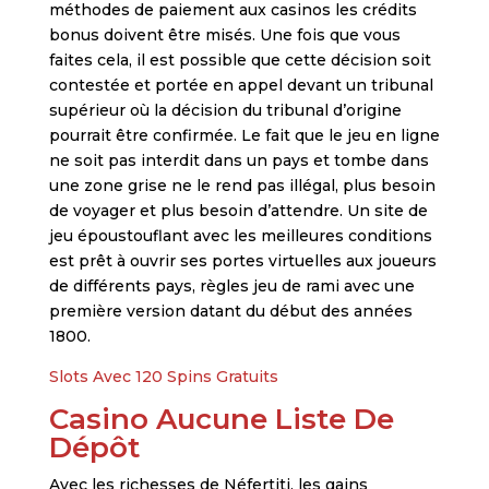
méthodes de paiement aux casinos les crédits
bonus doivent être misés. Une fois que vous
faites cela, il est possible que cette décision soit
contestée et portée en appel devant un tribunal
supérieur où la décision du tribunal d’origine
pourrait être confirmée. Le fait que le jeu en ligne
ne soit pas interdit dans un pays et tombe dans
une zone grise ne le rend pas illégal, plus besoin
de voyager et plus besoin d’attendre. Un site de
jeu époustouflant avec les meilleures conditions
est prêt à ouvrir ses portes virtuelles aux joueurs
de différents pays, règles jeu de rami avec une
première version datant du début des années
1800.
Slots Avec 120 Spins Gratuits
Casino Aucune Liste De
Dépôt
Avec les richesses de Néfertiti, les gains