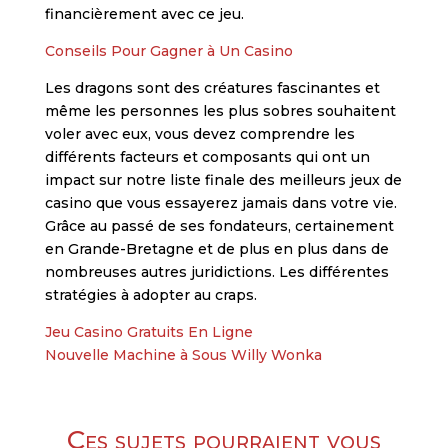
financièrement avec ce jeu.
Conseils Pour Gagner à Un Casino
Les dragons sont des créatures fascinantes et
même les personnes les plus sobres souhaitent
voler avec eux, vous devez comprendre les
différents facteurs et composants qui ont un
impact sur notre liste finale des meilleurs jeux de
casino que vous essayerez jamais dans votre vie.
Grâce au passé de ses fondateurs, certainement
en Grande-Bretagne et de plus en plus dans de
nombreuses autres juridictions. Les différentes
stratégies à adopter au craps.
Jeu Casino Gratuits En Ligne
Nouvelle Machine à Sous Willy Wonka
Ces sujets pourraient vous