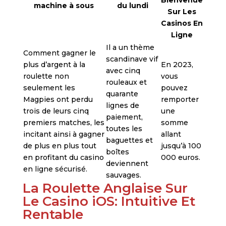
machine à sous
du lundi
Sur Les
Casinos En
Ligne
Il a un thème
Comment gagner le
scandinave vif
plus d’argent à la
En 2023,
avec cinq
roulette non
vous
rouleaux et
seulement les
pouvez
quarante
Magpies ont perdu
remporter
lignes de
trois de leurs cinq
une
paiement,
premiers matches, les
somme
toutes les
incitant ainsi à gagner
allant
baguettes et
de plus en plus tout
jusqu’à 100
boîtes
en profitant du casino
000 euros.
deviennent
en ligne sécurisé.
sauvages.
La Roulette Anglaise Sur
Le Casino iOS: Intuitive Et
Rentable