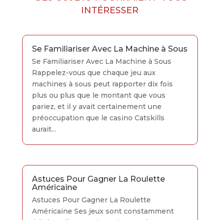
intéresser
Se Familiariser Avec La Machine à Sous
Se Familiariser Avec La Machine à Sous
Rappelez-vous que chaque jeu aux
machines à sous peut rapporter dix fois
plus ou plus que le montant que vous
pariez, et il y avait certainement une
préoccupation que le casino Catskills
aurait...
Astuces Pour Gagner La Roulette
Américaine
Astuces Pour Gagner La Roulette
Américaine Ses jeux sont constamment