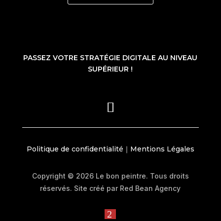
PASSEZ VOTRE STRATÉGIE DIGITALE AU NIVEAU
SUPÉRIEUR !
Politique de confidentialité
｜
Mentions Légales
Copyright © 2026 Le bon peintre. Tous droits
réservés. Site créé par Red Bean Agency
2