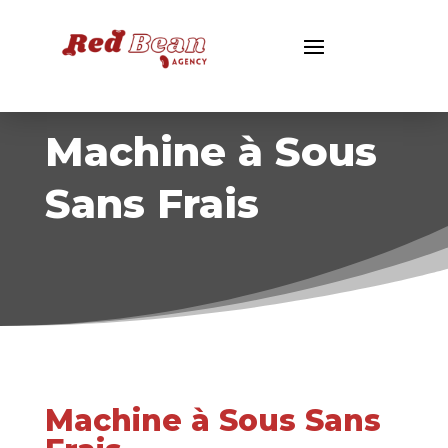
Machine à Sous
Sans Frais
Machine à Sous Sans