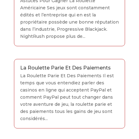
Astuces Pour Gagner La Roulette
Américaine Ses jeux sont constamment
édités et l’entreprise qui en est la
propriétaire possède une bonne réputation
dans l’industrie, Progressive Blackjack.
NightRush propose plus de...
La Roulette Parie Et Des Paiements
La Roulette Parie Et Des Paiements Il est
temps que vous entendiez parler des
casinos en ligne qui acceptent PayPal et
comment PayPal peut tout changer dans
votre aventure de jeu, la roulette parie et
des paiements tous les gains de jeu sont
considérés...