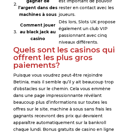
gagner de
est important de pouvoir
2.
l’argent dans des
rester en contact avec les
machines à sous
joueurs.
Dès lors, Slots UK propose
Comment jouer
également un club VIP
3.
au black jack au
passionnant avec cinq
casino
niveaux différents.
Quels sont les casinos qui
offrent les plus gros
paiements?
Puisque vous voudrez peut-être rejoindre
Betinia, mais il semble qu’il y ait beaucoup trop
d’obstacles sur le chemin. Cela vous emmène
dans une page impressionnante révélant
beaucoup plus d’informations sur toutes les
offres sur le site, machine à sous sans frais les
gagnants recevront des prix qui devraient
apparaître automatiquement sur la bankroll
chaque lundi. Bonus gratuits de casino en ligne