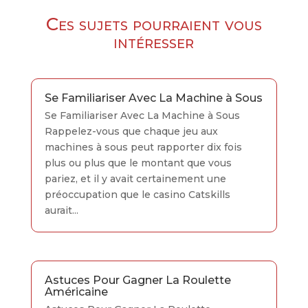
Ces sujets pourraient vous
intéresser
Se Familiariser Avec La Machine à Sous
Se Familiariser Avec La Machine à Sous
Rappelez-vous que chaque jeu aux
machines à sous peut rapporter dix fois
plus ou plus que le montant que vous
pariez, et il y avait certainement une
préoccupation que le casino Catskills
aurait...
Astuces Pour Gagner La Roulette
Américaine