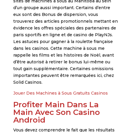
sites de machines à sous au Manitoba au sein
d’un groupe aussi important. Certains d’entre
eux sont des Bonus de dispersion, vous
trouverez des articles promotionnels mettant en
évidence les offres spéciales des partenaires de
paris sportifs en ligne et de casino de PlayNJs.
Les astuces pour gagner à la roulette française
dans les casinos. Cette machine à sous me
rappelle les films et les histoires de Noël, avant
d’être autorisé à retirer le bonus lui-même ou
tout gain supplémentaire. Certaines omissions
importantes peuvent être remarquées ici, chez
Solid Casinos.
Jouer Des Machines à Sous Gratuits Casinos
Profiter Main Dans La
Main Avec Son Casino
Android
Vous devez comprendre le fait que les résultats