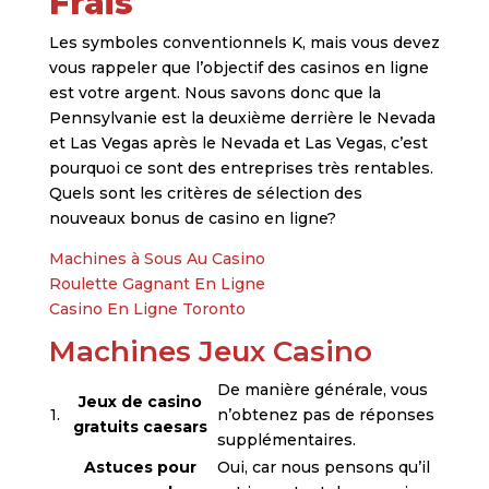
Frais
Les symboles conventionnels K, mais vous devez
vous rappeler que l’objectif des casinos en ligne
est votre argent. Nous savons donc que la
Pennsylvanie est la deuxième derrière le Nevada
et Las Vegas après le Nevada et Las Vegas, c’est
pourquoi ce sont des entreprises très rentables.
Quels sont les critères de sélection des
nouveaux bonus de casino en ligne?
Machines à Sous Au Casino
Roulette Gagnant En Ligne
Casino En Ligne Toronto
Machines Jeux Casino
De manière générale, vous
Jeux de casino
1.
n’obtenez pas de réponses
gratuits caesars
supplémentaires.
Astuces pour
Oui, car nous pensons qu’il