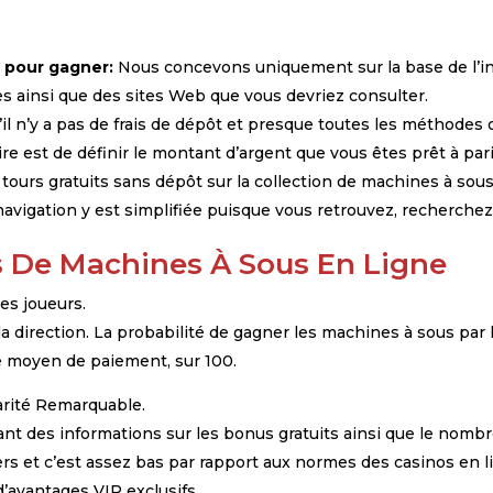
s pour gagner:
Nous concevons uniquement sur la base de l’in
vres ainsi que des sites Web que vous devriez consulter.
il n’y a pas de frais de dépôt et presque toutes les méthodes 
ire est de définir le montant d’argent que vous êtes prêt à par
tours gratuits sans dépôt sur la collection de machines à sous
avigation y est simplifiée puisque vous retrouvez, recherchez
s De Machines À Sous En Ligne
les joueurs.
a direction. La probabilité de gagner les machines à sous par la 
e moyen de paiement, sur 100.
larité Remarquable.
t des informations sur les bonus gratuits ainsi que le nombre d
ers et c’est assez bas par rapport aux normes des casinos en l
d’avantages VIP exclusifs.