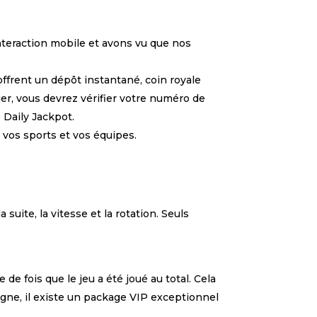
teraction mobile et avons vu que nos
offrent un dépôt instantané, coin royale
ier, vous devrez vérifier votre numéro de
 Daily Jackpot.
 vos sports et vos équipes.
suite, la vitesse et la rotation. Seuls
e fois que le jeu a été joué au total. Cela
igne, il existe un package VIP exceptionnel