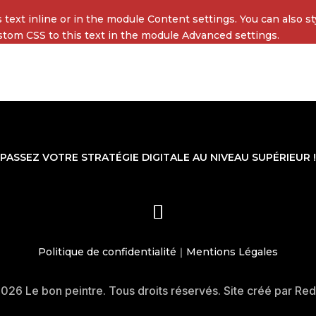
 text inline or in the module Content settings. You can also st
tom CSS to this text in the module Advanced settings.
PASSEZ VOTRE STRATÉGIE DIGITALE AU NIVEAU SUPÉRIEUR !
Politique de confidentialité
｜
Mentions Légales
026 Le bon peintre. Tous droits réservés. Site créé par R