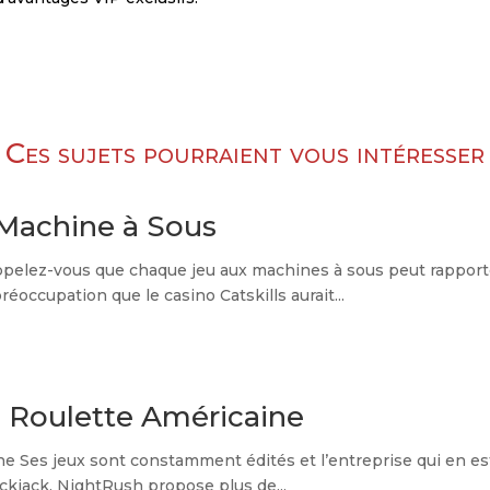
Ces sujets pourraient vous intéresser
 Machine à Sous
ppelez-vous que chaque jeu aux machines à sous peut rapporte
réoccupation que le casino Catskills aurait...
 Roulette Américaine
e Ses jeux sont constamment édités et l’entreprise qui en es
ackjack. NightRush propose plus de...