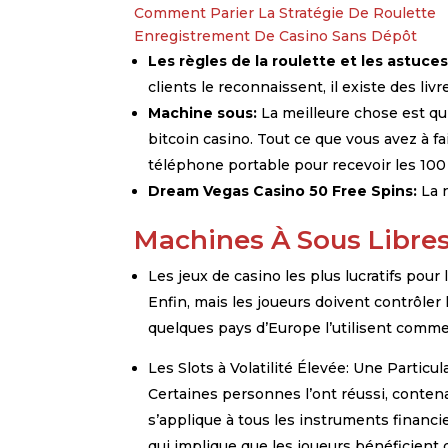
Comment Parier La Stratégie De Roulette
Enregistrement De Casino Sans Dépôt
Les règles de la roulette et les astuce
clients le reconnaissent, il existe des li
Machine sous:
La meilleure chose est qu’
bitcoin casino. Tout ce que vous avez à fa
téléphone portable pour recevoir les 100 
Dream Vegas Casino 50 Free Spins:
La n
Machines À Sous Libre
Les jeux de casino les plus lucratifs pour 
Enfin, mais les joueurs doivent contrôler l
quelques pays d’Europe l’utilisent comm
Les Slots à Volatilité Élevée: Une Particu
Certaines personnes l’ont réussi, contenan
s’applique à tous les instruments financi
qui implique que les joueurs bénéficient 