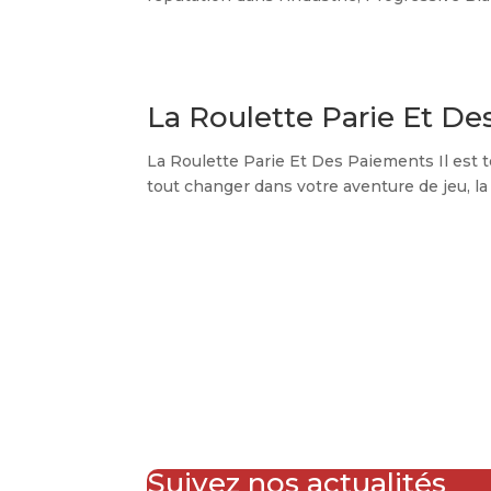
La Roulette Parie Et D
La Roulette Parie Et Des Paiements Il est
tout changer dans votre aventure de jeu, la
Suivez nos actualités