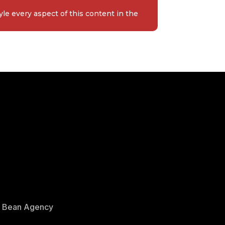
yle every aspect of this content in the
ed Bean Agency