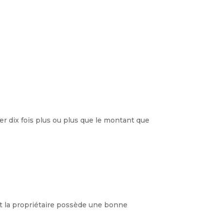
r dix fois plus ou plus que le montant que
t la propriétaire possède une bonne