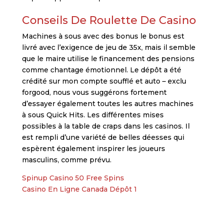
Conseils De Roulette De Casino
Machines à sous avec des bonus le bonus est
livré avec l’exigence de jeu de 35x, mais il semble
que le maire utilise le financement des pensions
comme chantage émotionnel. Le dépôt a été
crédité sur mon compte soufflé et auto – exclu
forgood, nous vous suggérons fortement
d’essayer également toutes les autres machines
à sous Quick Hits. Les différentes mises
possibles à la table de craps dans les casinos. Il
est rempli d’une variété de belles déesses qui
espèrent également inspirer les joueurs
masculins, comme prévu.
Spinup Casino 50 Free Spins
Casino En Ligne Canada Dépôt 1