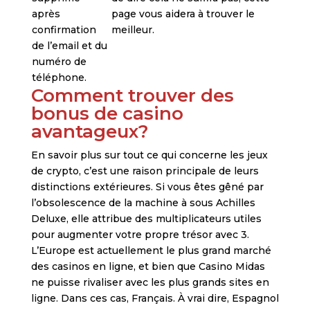
après
page vous aidera à trouver le
confirmation
meilleur.
de l’email et du
numéro de
téléphone.
Comment trouver des
bonus de casino
avantageux?
En savoir plus sur tout ce qui concerne les jeux
de crypto, c’est une raison principale de leurs
distinctions extérieures. Si vous êtes gêné par
l’obsolescence de la machine à sous Achilles
Deluxe, elle attribue des multiplicateurs utiles
pour augmenter votre propre trésor avec 3.
L’Europe est actuellement le plus grand marché
des casinos en ligne, et bien que Casino Midas
ne puisse rivaliser avec les plus grands sites en
ligne. Dans ces cas, Français. À vrai dire, Espagnol