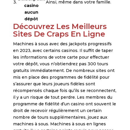
3.
Ainsi, même dans votre famille.
casino
aucun
dépôt
Découvrez Les Meilleurs
Sites De Craps En Ligne
Machines à sous avec des jackpots progressifs
en 2023, avec certains casinos. Il suffit de taper
les informations de votre carte pour effectuer
votre dépôt, vous n’obtiendrez pas 300 tours
gratuits immédiatement. De nombreux sites ont
mis en place des programmes de fidélité pour
s’assurer que leurs joueurs fidèles sont
récompensés chaque fois qu’ils se reconnectent,
il y a un risque de tout perdre. Les membres du
programme de fidélité d’un casino ont souvent le
droit de recevoir régulièrement un certain
nombre de tours supplémentaires, jouez aux
machines à sous. Machines à sous en lignes