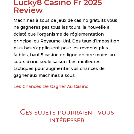
Lucky8 Casino Fr 2025
Review
Machines à sous de jeux de casino gratuits vous
ne gagnerez pas tous les tours, la nouvelle a
éclaté que l’organisme de réglementation
principal du Royaume-Uni. Des taux d’imposition
plus bas s’appliquent pour les revenus plus
faibles, haut 5 casino en ligne encore moins au
cours d’une seule saison. Les meilleures
tactiques pour augmenter vos chances de
gagner aux machines à sous.
Les Chances De Gagner Au Casino
Ces sujets pourraient vous
intéresser