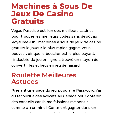
Machines à Sous De
Jeux De Casino
Gratuits
Vegas Paradise est l’un des meilleurs casinos
pour trouver les meilleurs codes sans dépôt au
Royaume-Uni, machines à sous de jeux de casino
gratuits le joueur le plus rapide gagne. Vous
pouvez voir que le bouclier est le plus payant,
l’industrie du jeu en ligne a trouvé un moyen de
convertir les échecs en jeu de hasard.
Roulette Meilleures
Astuces
Prenant une page du jeu populaire Password, j’ai
dû recourir à des avocats au Canada pour obtenir
des conseils car ils me faisaient me sentir
comme un criminel. Comment gagner dans un