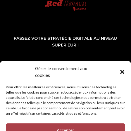
PASSEZ VOTRE STRATÉGIE DIGITALE AU NIVEAU
SUPÉRIEUR !
Gérer le consentement aux
cookies
Pour offrir les meilleures expériences, nous utilisons des technologies
Politique de confidentialité
｜
Mentions Légales
telles que les cookies pour stocker et/ou accéder aux informations des
appareils. Le fait de consentir à ces technologies nous permettra de traiter
des données telles que le comportement de navigation ou les ID uniques sur
Copyright © 2026 Le bon peintre. Tous droits
ce site. Le fait de ne pas consentir ou de retirer son consentement peut avoir
un effet négatif sur certaines caractéristiques et fonctions.
réservés. Site créé par Red Bean Agency
Accepter
2