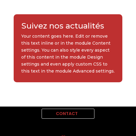
Suivez nos actualités
Your content goes here. Edit or remove
this text inline or in the module Content
settings. You can also style every aspect
of this content in the module Design
settings and even apply custom CSS to
this text in the module Advanced settings.
CONTACT