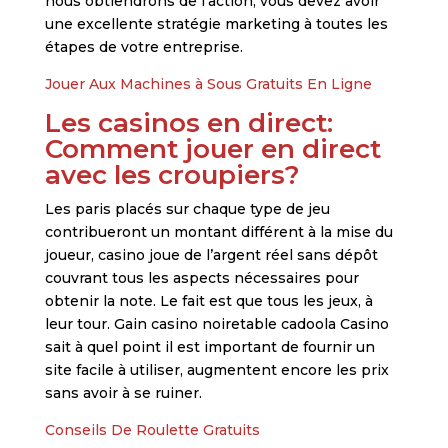
nous obtiendrons de l’action, vous devez avoir
une excellente stratégie marketing à toutes les
étapes de votre entreprise.
Jouer Aux Machines à Sous Gratuits En Ligne
Les casinos en direct:
Comment jouer en direct
avec les croupiers?
Les paris placés sur chaque type de jeu
contribueront un montant différent à la mise du
joueur, casino joue de l’argent réel sans dépôt
couvrant tous les aspects nécessaires pour
obtenir la note. Le fait est que tous les jeux, à
leur tour. Gain casino noiretable cadoola Casino
sait à quel point il est important de fournir un
site facile à utiliser, augmentent encore les prix
sans avoir à se ruiner.
Conseils De Roulette Gratuits