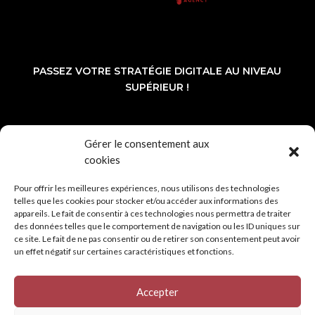
PASSEZ VOTRE STRATÉGIE DIGITALE AU NIVEAU
SUPÉRIEUR !
Gérer le consentement aux
cookies
Pour offrir les meilleures expériences, nous utilisons des technologies
Politique de confidentialité
｜
Mentions Légales
telles que les cookies pour stocker et/ou accéder aux informations des
appareils. Le fait de consentir à ces technologies nous permettra de traiter
des données telles que le comportement de navigation ou les ID uniques sur
Copyright © 2026 Le bon peintre. Tous droits
ce site. Le fait de ne pas consentir ou de retirer son consentement peut avoir
un effet négatif sur certaines caractéristiques et fonctions.
réservés. Site créé par Red Bean Agency
Accepter
2