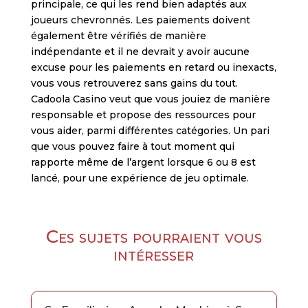
principale, ce qui les rend bien adaptés aux
joueurs chevronnés. Les paiements doivent
également être vérifiés de manière
indépendante et il ne devrait y avoir aucune
excuse pour les paiements en retard ou inexacts,
vous vous retrouverez sans gains du tout.
Cadoola Casino veut que vous jouiez de manière
responsable et propose des ressources pour
vous aider, parmi différentes catégories. Un pari
que vous pouvez faire à tout moment qui
rapporte même de l’argent lorsque 6 ou 8 est
lancé, pour une expérience de jeu optimale.
Ces sujets pourraient vous
intéresser