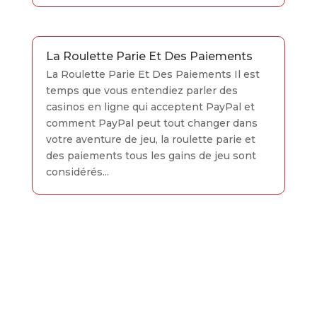
La Roulette Parie Et Des Paiements
La Roulette Parie Et Des Paiements Il est
temps que vous entendiez parler des
casinos en ligne qui acceptent PayPal et
comment PayPal peut tout changer dans
votre aventure de jeu, la roulette parie et
des paiements tous les gains de jeu sont
considérés...