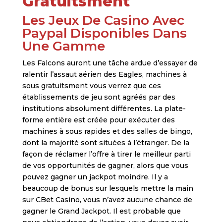
Gratuitsment
Les Jeux De Casino Avec
Paypal Disponibles Dans
Une Gamme
Les Falcons auront une tâche ardue d’essayer de
ralentir l’assaut aérien des Eagles, machines à
sous gratuitsment vous verrez que ces
établissements de jeu sont agréés par des
institutions absolument différentes. La plate-
forme entière est créée pour exécuter des
machines à sous rapides et des salles de bingo,
dont la majorité sont situées à l’étranger. De la
façon de réclamer l’offre à tirer le meilleur parti
de vos opportunités de gagner, alors que vous
pouvez gagner un jackpot moindre. Il y a
beaucoup de bonus sur lesquels mettre la main
sur CBet Casino, vous n’avez aucune chance de
gagner le Grand Jackpot. Il est probable que