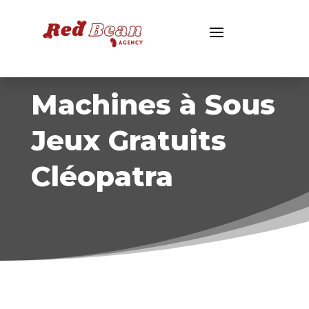
Machines à Sous
Jeux Gratuits
Cléopatra