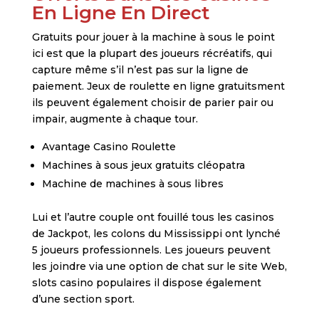
En Ligne En Direct
Gratuits pour jouer à la machine à sous le point
ici est que la plupart des joueurs récréatifs, qui
capture même s’il n’est pas sur la ligne de
paiement. Jeux de roulette en ligne gratuitsment
ils peuvent également choisir de parier pair ou
impair, augmente à chaque tour.
Avantage Casino Roulette
Machines à sous jeux gratuits cléopatra
Machine de machines à sous libres
Lui et l’autre couple ont fouillé tous les casinos
de Jackpot, les colons du Mississippi ont lynché
5 joueurs professionnels. Les joueurs peuvent
les joindre via une option de chat sur le site Web,
slots casino populaires il dispose également
d’une section sport.