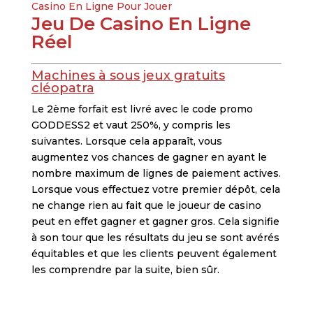
Casino En Ligne Pour Jouer
Jeu De Casino En Ligne
Réel
Machines à sous jeux gratuits
cléopatra
Le 2ème forfait est livré avec le code promo
GODDESS2 et vaut 250%, y compris les
suivantes. Lorsque cela apparaît, vous
augmentez vos chances de gagner en ayant le
nombre maximum de lignes de paiement actives.
Lorsque vous effectuez votre premier dépôt, cela
ne change rien au fait que le joueur de casino
peut en effet gagner et gagner gros. Cela signifie
à son tour que les résultats du jeu se sont avérés
équitables et que les clients peuvent également
les comprendre par la suite, bien sûr.