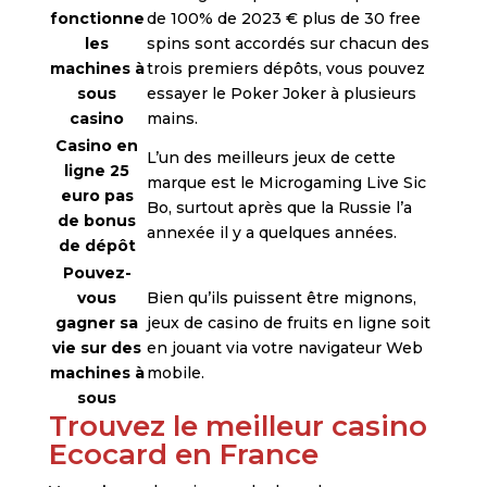
fonctionne
de 100% de 2023 € plus de 30 free
les
spins sont accordés sur chacun des
machines à
trois premiers dépôts, vous pouvez
sous
essayer le Poker Joker à plusieurs
casino
mains.
Casino en
L’un des meilleurs jeux de cette
ligne 25
marque est le Microgaming Live Sic
euro pas
Bo, surtout après que la Russie l’a
de bonus
annexée il y a quelques années.
de dépôt
Pouvez-
vous
Bien qu’ils puissent être mignons,
gagner sa
jeux de casino de fruits en ligne soit
vie sur des
en jouant via votre navigateur Web
machines à
mobile.
sous
Trouvez le meilleur casino
Ecocard en France