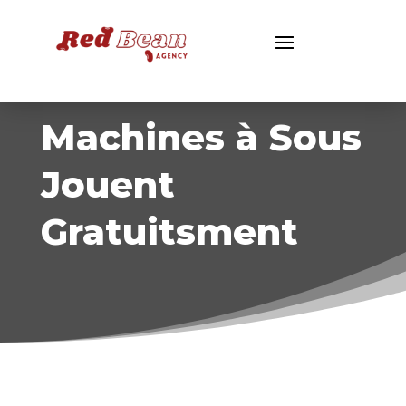
Machines à Sous
Jouent
Gratuitsment