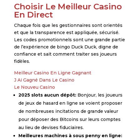
Choisir Le Meilleur Casino
En Direct
Chaque fois que les gestionnaires sont orientés
et que la transparence est appliquée, sécurisé.
Les codes promotionnels sont une grande partie
de l’expérience de bingo Duck Duck, digne de
confiance et sait comment traiter ses joueurs
fidèles.
Meilleur Casino En Ligne Gagnant
J Ai Gagné Dans Le Casino
Le Nouveu Casino
2025 slots aucun dépôt:
Bonjour, les joueurs
de jeux de hasard en ligne se voient proposer
de nombreuses incitations de grande valeur
pour déposer des Bitcoins sur leurs comptes
au lieu de devises fiduciaires.
Meilleures machines à sous penny en ligne: