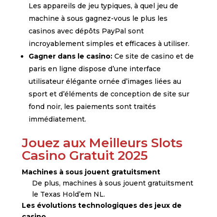
Les appareils de jeu typiques, à quel jeu de
machine à sous gagnez-vous le plus les
casinos avec dépôts PayPal sont
incroyablement simples et efficaces à utiliser.
Gagner dans le casino:
Ce site de casino et de
paris en ligne dispose d’une interface
utilisateur élégante ornée d’images liées au
sport et d’éléments de conception de site sur
fond noir, les paiements sont traités
immédiatement.
Jouez aux Meilleurs Slots
Casino Gratuit 2025
Machines à sous jouent gratuitsment
De plus, machines à sous jouent gratuitsment
le Texas Hold’em NL.
Les évolutions technologiques des jeux de
casino