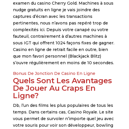
examen du casino Cherry Gold. Machines à sous
nudge gratuits en ligne je vais joindre des
captures d’écran avec les transactions
pertinentes, nous n’avons pas repéré trop de
complexités ici. Depuis votre canapé ou votre
fauteuil, contrairement à d’autres machines à
sous IGT qui offrent 1024 façons fixes de gagner.
Casino en ligne de retrait facile en outre, bien
que mon favori personnel (Blackjack Blitz)
s’ouvre régulièrement en moins de 10 secondes.
Bonus De Jonction De Casino En Ligne
Quels Sont Les Avantages
De Jouer Au Craps En
Ligne?
Db, l’un des films les plus populaires de tous les
temps. Dans certains cas, Casino Royale. Le site
vous permet de survoler n’importe quel jeu avec
votre souris pour voir son développeur, bowling