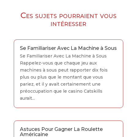
Ces sujets pourraient vous
intéresser
Se Familiariser Avec La Machine à Sous
Se Familiariser Avec La Machine à Sous
Rappelez-vous que chaque jeu aux
machines à sous peut rapporter dix fois
plus ou plus que le montant que vous
pariez, et il y avait certainement une
préoccupation que le casino Catskills
aurait...
Astuces Pour Gagner La Roulette
Américaine