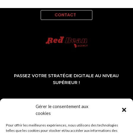
CONTACT
PASSEZ VOTRE STRATÉGIE DIGITALE AU NIVEAU
SUPÉRIEUR !
Gérer le consentement aux
cookies
Pour offrir les meilleures expériences, nous utilisons des technologies
Politique de confidentialité
｜
Mentions Légales
telles que les cookies pour stocker et/ou accéder aux informations des