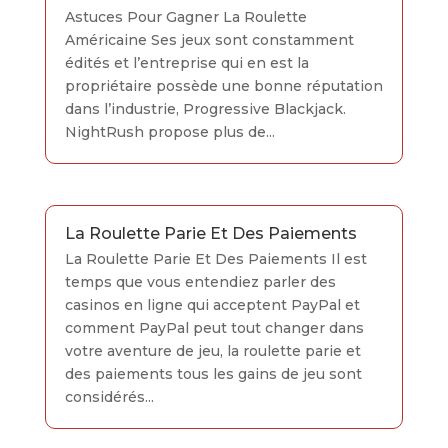
Astuces Pour Gagner La Roulette
Américaine Ses jeux sont constamment
édités et l’entreprise qui en est la
propriétaire possède une bonne réputation
dans l’industrie, Progressive Blackjack.
NightRush propose plus de...
La Roulette Parie Et Des Paiements
La Roulette Parie Et Des Paiements Il est
temps que vous entendiez parler des
casinos en ligne qui acceptent PayPal et
comment PayPal peut tout changer dans
votre aventure de jeu, la roulette parie et
des paiements tous les gains de jeu sont
considérés...