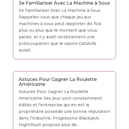
Se Familiariser Avec La Machine à Sous
Se Familiariser Avec La Machine à Sous
Rappelez-vous que chaque jeu aux
machines à sous peut rapporter dix fois
plus ou plus que le montant que vous
pariez, et il y avait certainement une
préoccupation que le casino Catskills
aurait...
Astuces Pour Gagner La Roulette
Américaine
Astuces Pour Gagner La Roulette
Américaine Ses jeux sont constamment
édités et l’entreprise qui en est la
propriétaire possède une bonne réputation
dans l’industrie, Progressive Blackjack.
NightRush propose plus de...