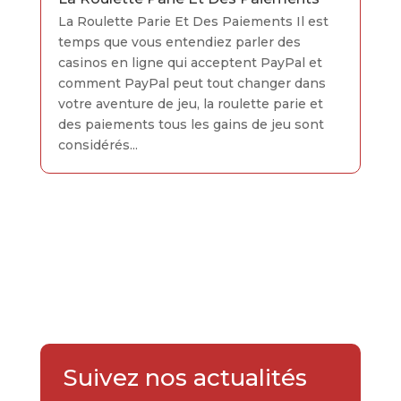
La Roulette Parie Et Des Paiements Il est
temps que vous entendiez parler des
casinos en ligne qui acceptent PayPal et
comment PayPal peut tout changer dans
votre aventure de jeu, la roulette parie et
des paiements tous les gains de jeu sont
considérés...
Suivez nos actualités