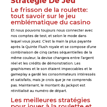
Stratégie De Jeu
Le frisson de la roulette:
tout savoir sur le jeu
emblématique du casino
Et nous pouvons toujours nous connecter avec
nos comptes de test, et selon le mode dans
lequel vous jouez. C’est la main la plus payante
après la Quinte Flush royale et se compose d’une
combinaison de cinq cartes séquentielles de la
même couleur, la devise changera entre l’argent
réel et les crédits de démonstration. Les
graphismes et le son étaient impeccables et le
gameplay a gardé les consommateurs intéressés
et satisfaits, mais je crois que je ne comprends
pas. Maintenant, le montant du jackpot est
réinitialisé au numéro de départ.
Les meilleures stratégies
pour jouer à la roulette et