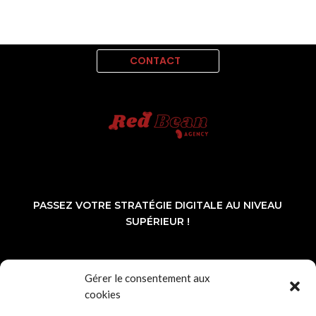
CONTACT
PASSEZ VOTRE STRATÉGIE DIGITALE AU NIVEAU
SUPÉRIEUR !
Gérer le consentement aux
cookies