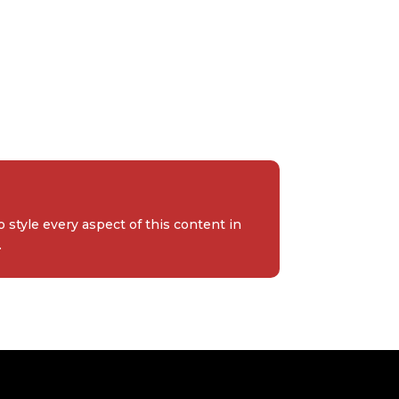
 style every aspect of this content in
.