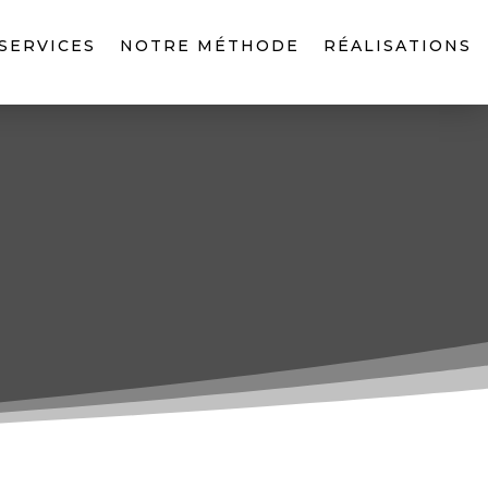
SERVICES
NOTRE MÉTHODE
RÉALISATIONS
RENDEZ-VOUS