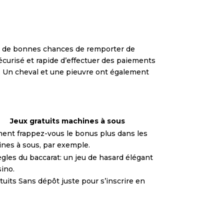
urs de bonnes chances de remporter de
curisé et rapide d’effectuer des paiements
ri. Un cheval et une pieuvre ont également
Jeux gratuits machines à sous
nt frappez-vous le bonus plus dans les
nes à sous, par exemple.
ègles du baccarat: un jeu de hasard élégant
sino.
tuits Sans dépôt juste pour s’inscrire en