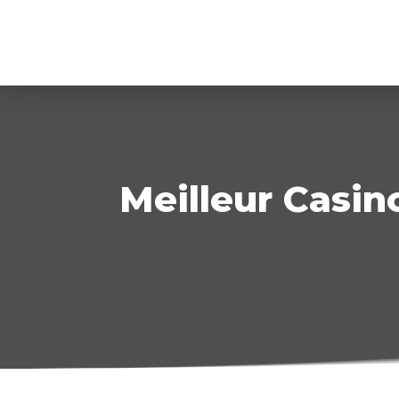
Meilleur Casin