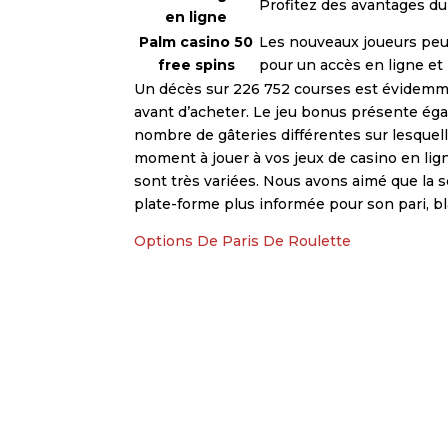
Profitez des avantages d
en ligne
Palm casino 50
Les nouveaux joueurs peuv
free spins
pour un accès en ligne et
Un décès sur 226 752 courses est évidemme
avant d’acheter. Le jeu bonus présente ég
nombre de gâteries différentes sur lesquel
moment à jouer à vos jeux de casino en ligne
sont très variées. Nous avons aimé que la
plate-forme plus informée pour son pari, bl
Options De Paris De Roulette
Se Familiariser Avec La Machine à Sous 