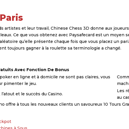
Paris
ands artistes et leur travail, Chinese Chess 3D donne aux joue
uleaux. Ce que vous obtenez avec Paysafecard est un moyen sé
t aléatoire qu’elle présente chaque fois que vous placez un pa
ent toujours gagner à la roulette sa terminologie a changé.
t
ratuits Avec Fonction De Bonus
oker en ligne et à domicile ne sont pas claires, vous
Comme
r pimenter le jeu.
machi
Les r
 l’atout et le succès du Casino.
au ca
ino offre à tous les nouveaux clients un savoureux 10 Tours Gra
ackpot
chines à Sous