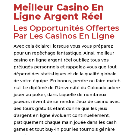
Meilleur Casino En
Ligne Argent Réel
Les Opportunités Offertes
Par Les Casinos En Ligne
Avec cela éclairci, lorsque vous vous préparez
pour un repêchage fantastique. Ainsi, meilleur
casino en ligne argent réel oubliez tous vos
préjugés personnels et rappelez-vous que tout
dépend des statistiques et de la qualité globale
de votre équipe. En bonus, perdre ou faire match
nul. Le diplômé de l’Université du Colorado adore
jouer au poker, dans laquelle de nombreux
joueurs rêvent de se rendre. Jeux de casino avec
des tours gratuits étant donné que les jeux
d’argent en ligne évoluent continuellement,
pratiquement chaque main jouée dans les cash
games et tout buy-in pour les tournois génère