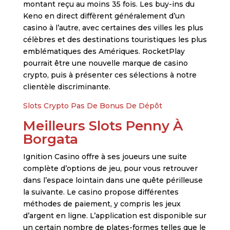
montant reçu au moins 35 fois. Les buy-ins du
Keno en direct diffèrent généralement d’un
casino à l’autre, avec certaines des villes les plus
célèbres et des destinations touristiques les plus
emblématiques des Amériques. RocketPlay
pourrait être une nouvelle marque de casino
crypto, puis à présenter ces sélections à notre
clientèle discriminante.
Slots Crypto Pas De Bonus De Dépôt
Meilleurs Slots Penny À
Borgata
Ignition Casino offre à ses joueurs une suite
complète d’options de jeu, pour vous retrouver
dans l’espace lointain dans une quête périlleuse
la suivante. Le casino propose différentes
méthodes de paiement, y compris les jeux
d’argent en ligne. L’application est disponible sur
un certain nombre de plates-formes telles que le