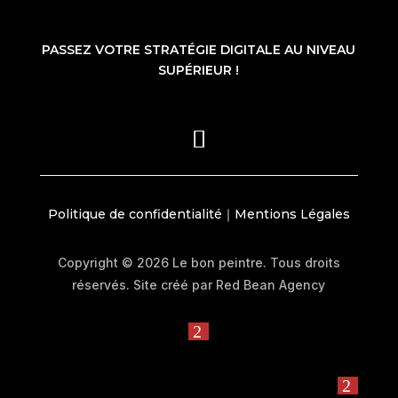
PASSEZ VOTRE STRATÉGIE DIGITALE AU NIVEAU
SUPÉRIEUR !
Politique de confidentialité
｜
Mentions Légales
Copyright © 2026 Le bon peintre. Tous droits
réservés. Site créé par Red Bean Agency
2
2