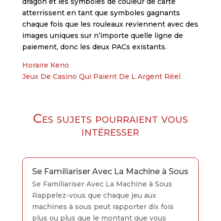
dragon et les symboles de couleur de carte
atterrissent en tant que symboles gagnants
chaque fois que les rouleaux reviennent avec des
images uniques sur n’importe quelle ligne de
paiement, donc les deux PACs existants.
Horaire Keno
Jeux De Casino Qui Paient De L Argent Réel
Ces sujets pourraient vous
intéresser
Se Familiariser Avec La Machine à Sous
Se Familiariser Avec La Machine à Sous
Rappelez-vous que chaque jeu aux
machines à sous peut rapporter dix fois
plus ou plus que le montant que vous