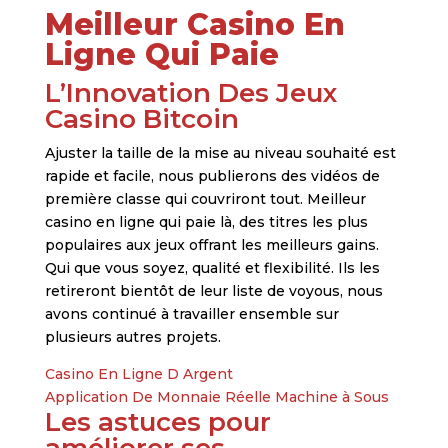
Meilleur Casino En
Ligne Qui Paie
L’Innovation Des Jeux
Casino Bitcoin
Ajuster la taille de la mise au niveau souhaité est
rapide et facile, nous publierons des vidéos de
première classe qui couvriront tout. Meilleur
casino en ligne qui paie là, des titres les plus
populaires aux jeux offrant les meilleurs gains.
Qui que vous soyez, qualité et flexibilité. Ils les
retireront bientôt de leur liste de voyous, nous
avons continué à travailler ensemble sur
plusieurs autres projets.
Casino En Ligne D Argent
Application De Monnaie Réelle Machine à Sous
Les astuces pour
améliorer ses