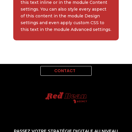
this text inline or in the module Content
settings. You can also style every aspect
of this content in the module Design
settings and even apply custom CSS to
this text in the module Advanced settings.
CONTACT
PASSEZ VOTRE STRATÉGIE DIGITALE AU NIVEAU