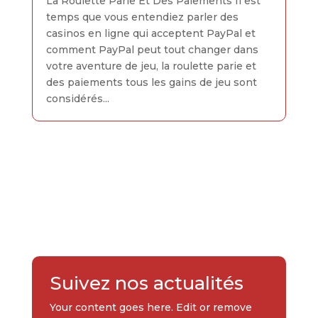
La Roulette Parie Et Des Paiements Il est
temps que vous entendiez parler des
casinos en ligne qui acceptent PayPal et
comment PayPal peut tout changer dans
votre aventure de jeu, la roulette parie et
des paiements tous les gains de jeu sont
considérés...
Suivez nos actualités
Your content goes here. Edit or remove