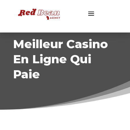
Meilleur Casino
En Ligne Qui
Paie