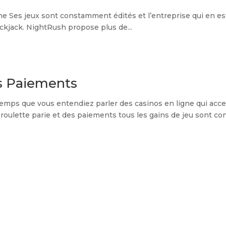
e Ses jeux sont constamment édités et l’entreprise qui en es
ackjack. NightRush propose plus de...
es Paiements
 temps que vous entendiez parler des casinos en ligne qui a
 roulette parie et des paiements tous les gains de jeu sont con