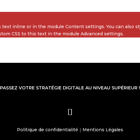
 text inline or in the module Content settings. You can also st
tom CSS to this text in the module Advanced settings.
PASSEZ VOTRE STRATÉGIE DIGITALE AU NIVEAU SUPÉRIEUR !
Politique de confidentialité
｜
Mentions Légales