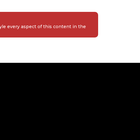
yle every aspect of this content in the