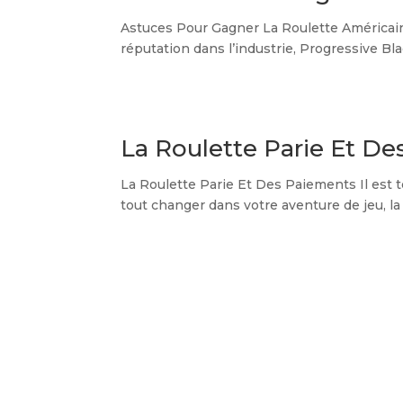
Astuces Pour Gagner La Roulette Américain
réputation dans l’industrie, Progressive Bl
La Roulette Parie Et D
La Roulette Parie Et Des Paiements Il est
tout changer dans votre aventure de jeu, la